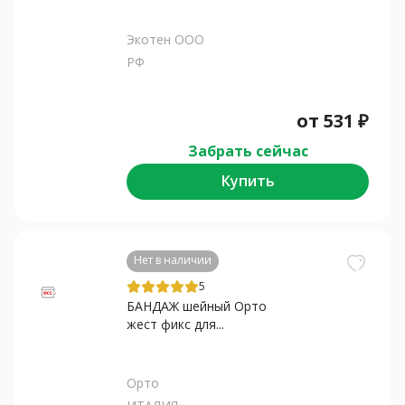
Экотен ООО
РФ
от
531
₽
Забрать сейчас
Купить
Нет в наличии
5
БАНДАЖ шейный Орто
жест фикс для...
Орто