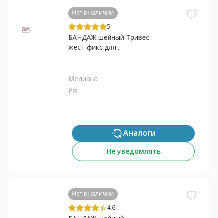
Нет в наличии
5
БАНДАЖ шейный Тривес
жест фикс для...
Медиана
РФ
Аналоги
Не уведомлять
Нет в наличии
4.6
star_half