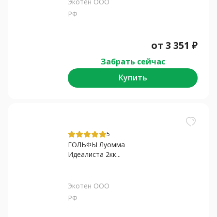
Экотен ООО
РФ
от
3 351
₽
Забрать сейчас
Купить
5
ГОЛЬФЫ Луомма
Идеалиста 2кк...
Экотен ООО
РФ