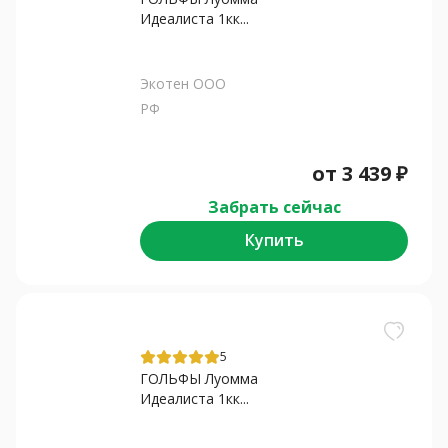
Идеалиста 1кк...
Экотен ООО
РФ
от
3 439
₽
Забрать сейчас
Купить
5
ГОЛЬФЫ Луомма
Идеалиста 1кк...