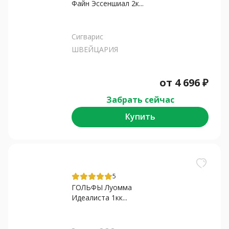
Файн Эссеншиал 2к...
Сигварис
ШВЕЙЦАРИЯ
от
4 696
₽
Забрать сейчас
Купить
5
ГОЛЬФЫ Луомма
Идеалиста 1кк...