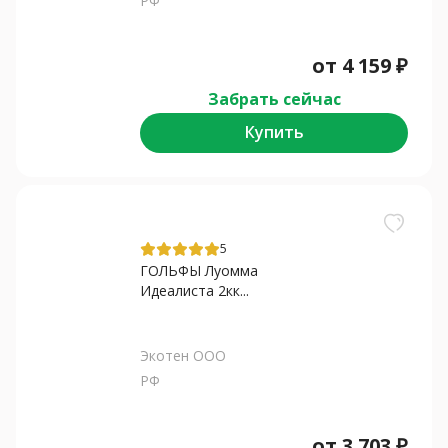
РФ
от
4 159
₽
Забрать сейчас
Купить
5
ГОЛЬФЫ Луомма
Идеалиста 2кк...
Экотен ООО
РФ
от
3 703
₽