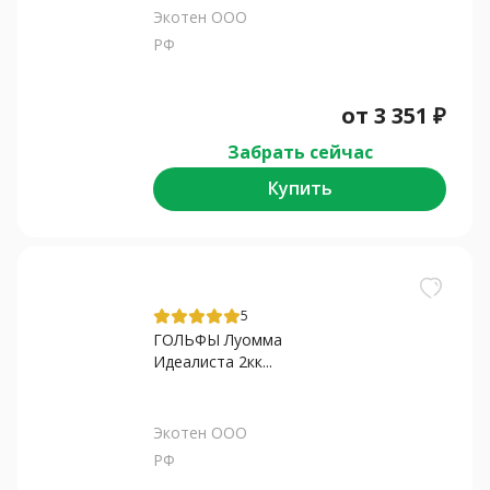
Экотен ООО
РФ
от
3 351
₽
Забрать сейчас
Купить
5
ГОЛЬФЫ Луомма
Идеалиста 2кк...
Экотен ООО
РФ