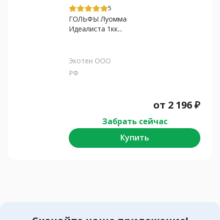
5
ГОЛЬФЫ Луомма
Идеалиста 1кк...
Экотен ООО
РФ
от
2 196
₽
Забрать сейчас
Купить