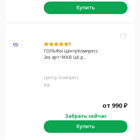
Купить
5
ГОЛЬФЫ ЦентрКомпресс
2кк арт.ЧККВ ЦК р...
Центр Компресс
РФ
от
990
₽
Забрать сейчас
Купить