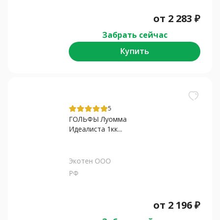
от
2 283
₽
Забрать сейчас
Купить
5
ГОЛЬФЫ Луомма
Идеалиста 1кк...
Экотен ООО
РФ
от
2 196
₽