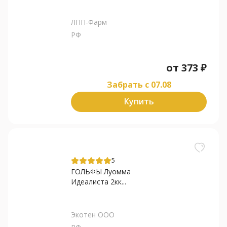
ЛПП-Фарм
РФ
от
373
₽
Забрать c 07.08
Купить
5
ГОЛЬФЫ Луомма
Идеалиста 2кк...
Экотен ООО