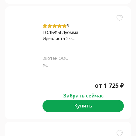
5
ГОЛЬФЫ Луомма
Идеалиста 2кк...
Экотен ООО
РФ
от
1 725
₽
Забрать сейчас
Купить