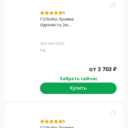
5
ГОЛЬФЫ Луомма
Идеалиста 2кк...
Экотен ООО
РФ
от
3 703
₽
Забрать сейчас
Купить
5
ГОЛЬФЫ Луомма