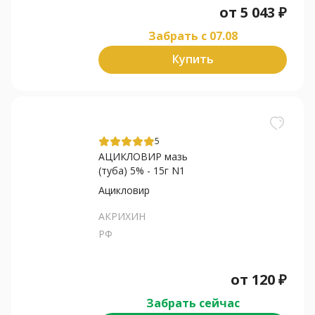
от
5 043
₽
Забрать c 07.08
Купить
5
АЦИКЛОВИР мазь
(туба) 5% - 15г N1
Ацикловир
АКРИХИН
РФ
от
120
₽
Забрать сейчас