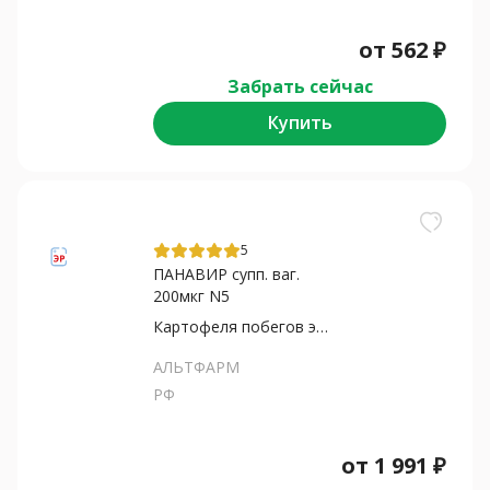
от
562
₽
Забрать сейчас
Купить
5
ПАНАВИР супп. ваг.
200мкг N5
Картофеля побегов экстракт
АЛЬТФАРМ
РФ
от
1 991
₽