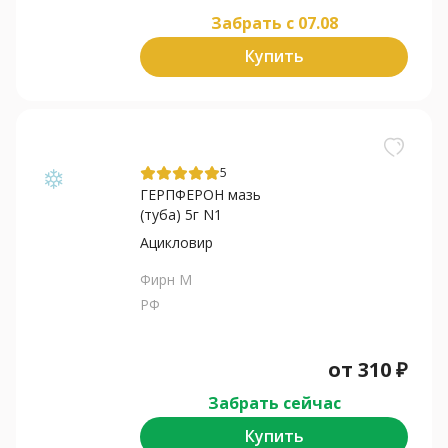
Забрать c 07.08
Купить
5
ГЕРПФЕРОН мазь
(туба) 5г N1
Ацикловир
Фирн М
РФ
от
310
₽
Забрать сейчас
Купить