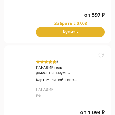
от
597
₽
Забрать c 07.08
Купить
5
ПАНАВИР гель
д/местн. и наружн...
Картофеля побегов экстракт
ПАНАВИР
РФ
от
1 093
₽