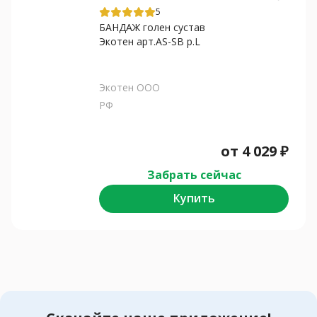
5
БАНДАЖ голен сустав
Экотен арт.AS-SB р.L
Экотен ООО
РФ
от
4 029
₽
Забрать сейчас
Купить