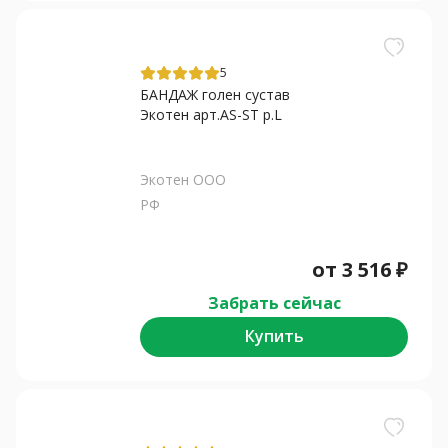
5
БАНДАЖ голен сустав
Экотен арт.AS-ST р.L
Экотен ООО
РФ
от
3 516
₽
Забрать сейчас
Купить