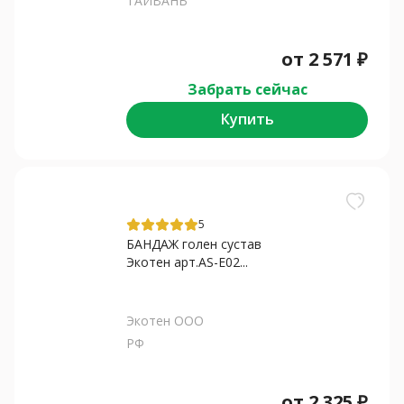
ТАЙВАНЬ
от
2 571
₽
Забрать сейчас
Купить
5
БАНДАЖ голен сустав
Экотен арт.AS-E02...
Экотен ООО
РФ
от
2 325
₽