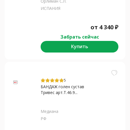
Орлиман С.Л.
ИСПАНИЯ
от
4 340
₽
Забрать сейчас
Купить
5
БАНДАЖ голен сустав
Тривес арт.Т.46.9...
Медиана
РФ