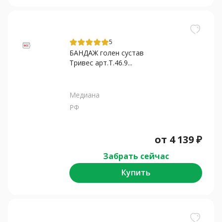
5
БАНДАЖ голен сустав
Тривес арт.Т.46.9...
Медиана
РФ
от
4 139
₽
Забрать сейчас
Купить