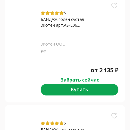
5
БАНДАЖ голен сустав
Экотен арт.AS-E06...
Экотен ООО
РФ
от
2 135
₽
Забрать сейчас
Купить
5
БАНДАЖ голен сустав