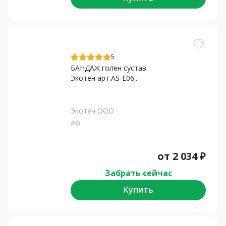
5
БАНДАЖ голен сустав
Экотен арт.AS-E06...
Экотен ООО
РФ
от
2 034
₽
Забрать сейчас
Купить