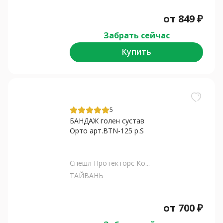
от
849
₽
Забрать сейчас
Купить
5
БАНДАЖ голен сустав
Орто арт.BTN-125 р.S
Спешл Протекторс Ко...
ТАЙВАНЬ
от
700
₽