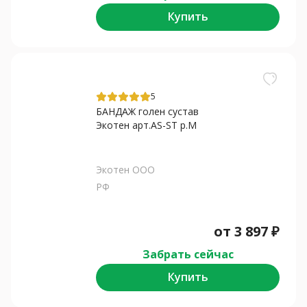
Купить
5
БАНДАЖ голен сустав
Экотен арт.AS-ST р.M
Экотен ООО
РФ
от
3 897
₽
Забрать сейчас
Купить