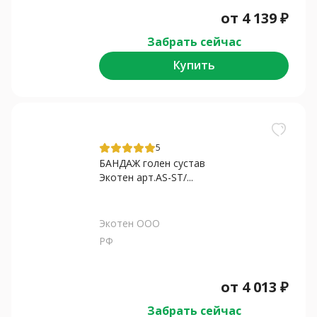
от
4 139
₽
Забрать сейчас
Купить
5
БАНДАЖ голен сустав
Экотен арт.AS-ST/...
Экотен ООО
РФ
от
4 013
₽
Забрать сейчас