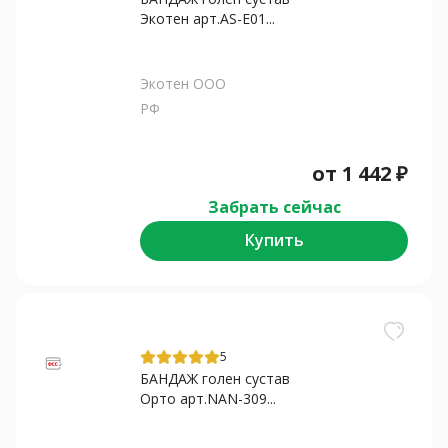
Экотен арт.AS-E01...
Экотен ООО
РФ
от
1 442
₽
Забрать сейчас
Купить
5
БАНДАЖ голен сустав
Орто арт.NAN-309...