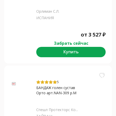
Орлиман С.Л.
ИСПАНИЯ
от
3 527
₽
Забрать сейчас
Купить
5
БАНДАЖ голен сустав
Орто арт.NAN-309 р.M
Спешл Протекторс Ко...