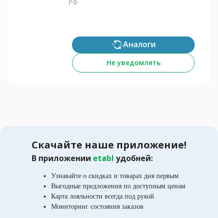
РФ
Аналоги
Не уведомлять
Скачайте наше приложение!
В приложении
etabl
удобней:
Узнавайте о скидках и товарах дня первым
Выгодные предложения по доступным ценам
Карта лояльности всегда под рукой
Мониторинг состояния заказов