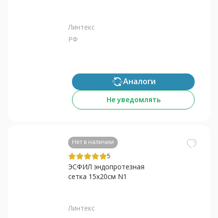
Линтекс
РФ
Аналоги
Не уведомлять
Нет в наличии
5
ЭСФИЛ эндопротезная
сетка 15х20см N1
Линтекс