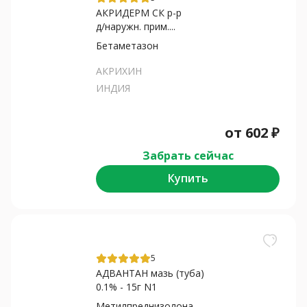
АКРИДЕРМ СК р-р
д/наружн. прим....
Бетаметазон
АКРИХИН
ИНДИЯ
от
602
₽
Забрать сейчас
Купить
5
АДВАНТАН мазь (туба)
0.1% - 15г N1
Метилпреднизолона ацепонат