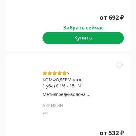
от
692
₽
Забрать сейчас
Купить
5
КОМФОДЕРМ мазь
(туба) 0.1% - 15г N1
Метилпреднизолона ацепонат
АКРИХИН
РФ
от
532
₽