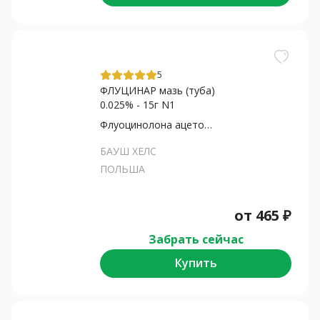
5
ФЛУЦИНАР мазь (туба)
0.025% - 15г N1
Флуоцинолона ацетонид
БАУШ ХЕЛС
ПОЛЬША
от
465
₽
Забрать сейчас
Купить