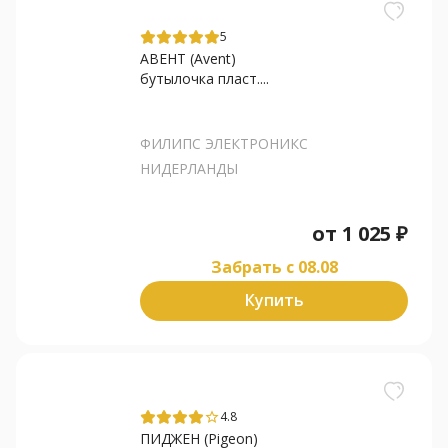
5
АВЕНТ (Avent)
бутылочка пласт....
ФИЛИПС ЭЛЕКТРОНИКС
НИДЕРЛАНДЫ
от
1 025
₽
Забрать c 08.08
Купить
4.8
star_border
ПИДЖЕН (Pigeon)