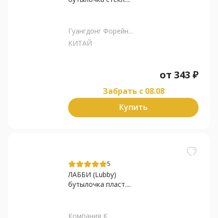
Гуангдонг Форейн...
КИТАЙ
от
343
₽
Забрать c 08.08
Купить
5
ЛАББИ (Lubby)
бутылочка пласт....
Компания К