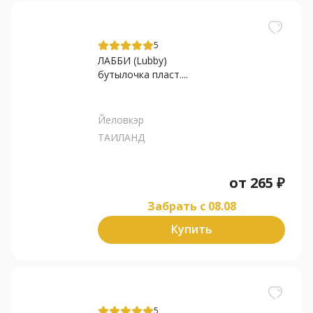
5
ЛАББИ (Lubby)
бутылочка пласт....
Йеловкэр
ТАИЛАНД
от
265
₽
Забрать c 08.08
Купить
5