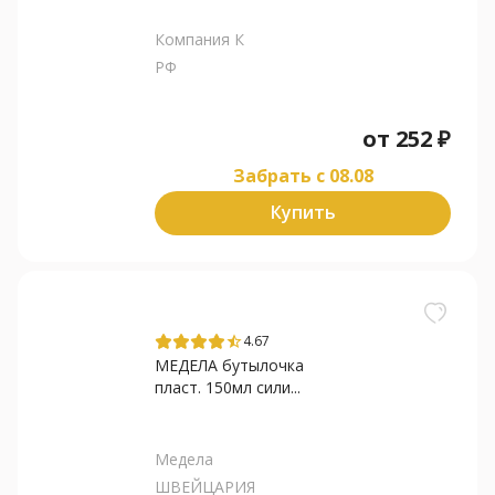
Компания К
РФ
от
252
₽
Забрать c 08.08
Купить
4.67
star_half
МЕДЕЛА бутылочка
пласт. 150мл сили...
Медела
ШВЕЙЦАРИЯ