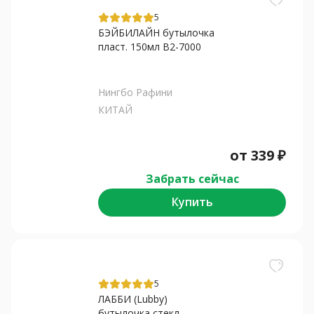
5
БЭЙБИЛАЙН бутылочка
пласт. 150мл В2-7000
Нингбо Рафини
КИТАЙ
от
339
₽
Забрать сейчас
Купить
5
ЛАББИ (Lubby)
бутылочка стекл....