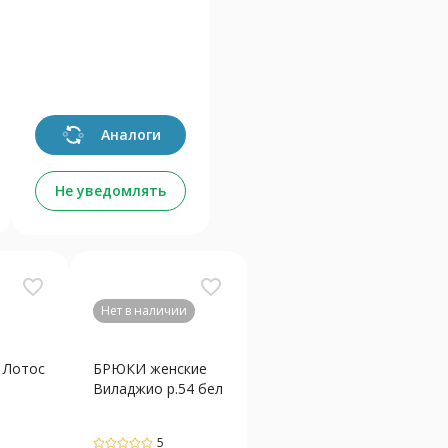
Аналоги
Не уведомлять
favorite_border
favorite_border
Нет в наличии
 Лотос
БРЮКИ женские
Виладжио р.54 бел
5