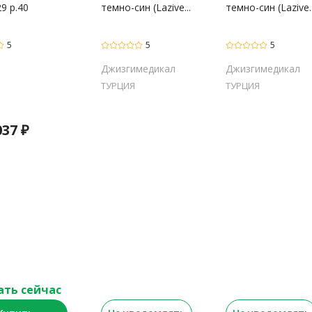
29 р.40
темно-син (Lazive...
темно-син (Lazive..
5
5
5
Джизгимедикал
Джизгимедикал
ТУРЦИЯ
ТУРЦИЯ
037
₽
ать сейчас