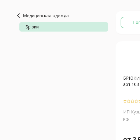
Медицинская одежда
По
Брюки
БРЮКИ 
арт.103-
ИП Кузь
РФ
от
2 