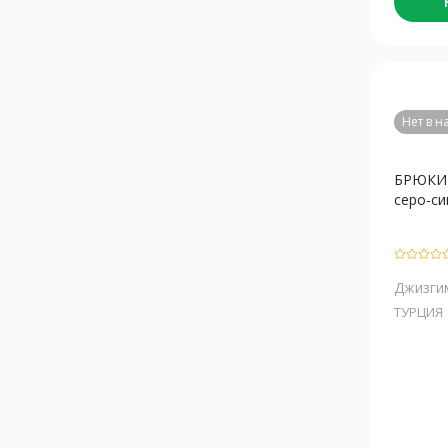
Нет в 
БРЮКИ 
серо-син
Джизги
ТУРЦИЯ