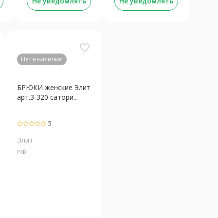
Не уведомлять
Не уведомлять
favorite_border
Нет в наличии
БРЮКИ женские Элит
арт.3-320 сатори...
5
Элит
РФ