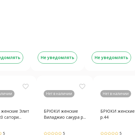
едомлять
Не уведомлять
Не уведомлять
favorite_border
favorite_border
наличии
Нет в наличии
Нет в наличии
женские Элит
БРЮКИ женские
БРЮКИ женские
0 сатори...
Виладжио сакура р...
р.44
5
5
5