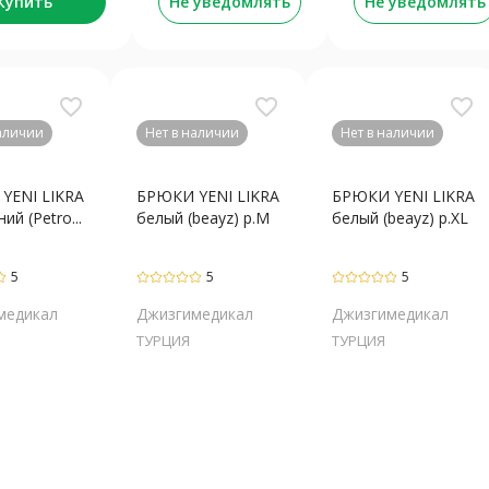
Купить
Не уведомлять
Не уведомлять
favorite_border
favorite_border
favorite_border
наличии
Нет в наличии
Нет в наличии
YENI LIKRA
БРЮКИ YENI LIKRA
БРЮКИ YENI LIKRA
ий (Petro...
белый (beayz) р.M
белый (beayz) р.XL
5
5
5
медикал
Джизгимедикал
Джизгимедикал
ТУРЦИЯ
ТУРЦИЯ