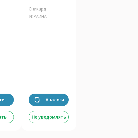
Спикард
УКРАИНА
ги
Аналоги
ять
Не уведомлять