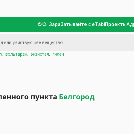
Зарабатывайте с eTabl
Проекты
Ад
л,
вольтарен,
энзистал,
гилан
ленного пункта
Белгород