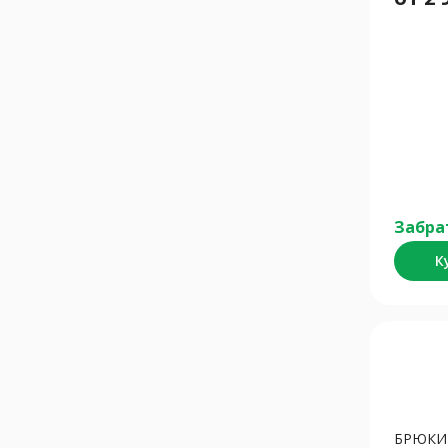
Забра
К
БРЮКИ 