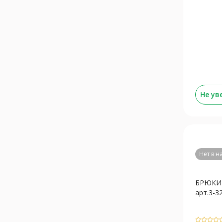
Не ув
Нет в 
БРЮКИ 
арт.3-32