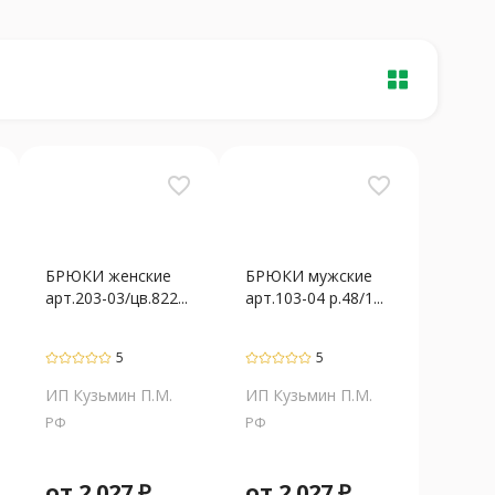
favorite_border
favorite_border
БРЮКИ женские
БРЮКИ мужские
арт.203-03/цв.822...
арт.103-04 р.48/1...
5
5
ИП Кузьмин П.М.
ИП Кузьмин П.М.
РФ
РФ
от
2 027
₽
от
2 027
₽