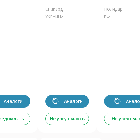
Спикард
Полидар
УКРАИНА
РФ
Аналоги
Аналоги
Анало
уведомлять
Не уведомлять
Не уведомл