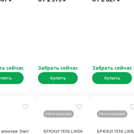
ть сейчас
Забрать сейчас
Забрать сейчас
упить
Купить
Купить
favorite_border
favorite_border
favorite_b
Нет в наличии
Нет в наличии
женские Элит
БРЮКИ YENI LIKRA
БРЮКИ YENI LIKR