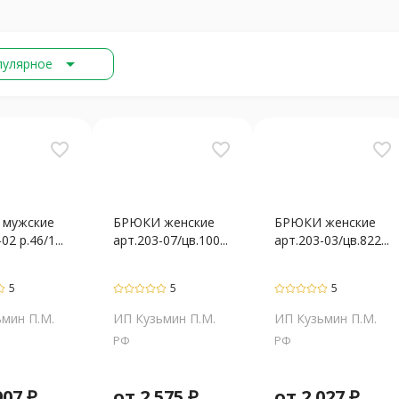
arrow_drop_down
пулярное
favorite_border
favorite_border
favorite_border
мужские
БРЮКИ женские
БРЮКИ женские
02 р.46/1...
арт.203-07/цв.100...
арт.203-03/цв.822...
5
5
5
мин П.М.
ИП Кузьмин П.М.
ИП Кузьмин П.М.
РФ
РФ
907
₽
от
2 575
₽
от
2 027
₽