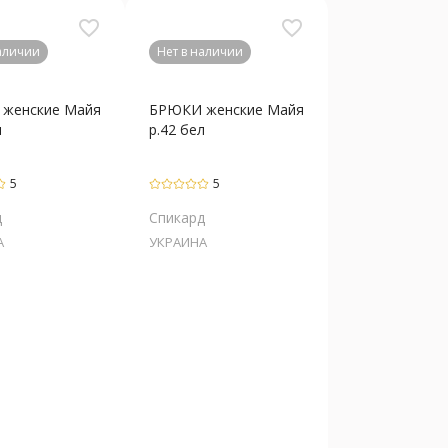
favorite_border
favorite_border
наличии
Нет в наличии
женские Майя
БРЮКИ женские Майя
л
р.42 бел
5
5
д
Спикард
А
УКРАИНА