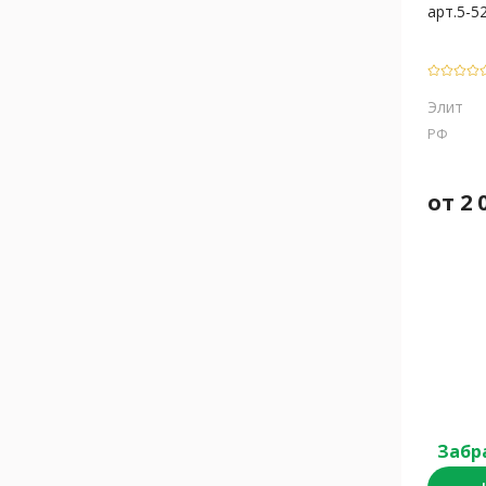
арт.5-5
Элит
РФ
от
2 
Забр