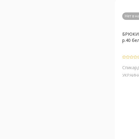
Нет в 
БРЮКИ 
р.40 бе
Спикар
УКРАИН