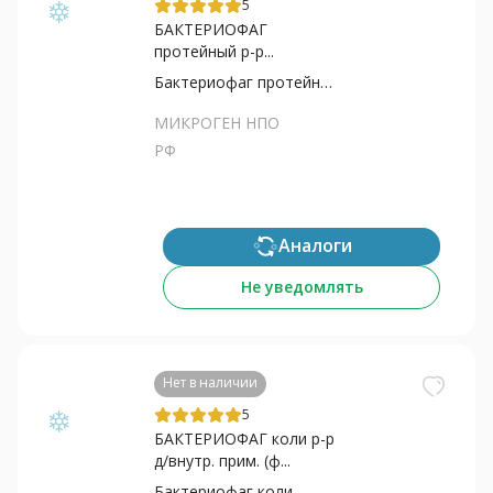
5
БАКТЕРИОФАГ
протейный р-р...
Бактериофаг протейный
МИКРОГЕН НПО
РФ
Аналоги
Не уведомлять
Нет в наличии
5
БАКТЕРИОФАГ коли р-р
д/внутр. прим. (ф...
Бактериофаг коли