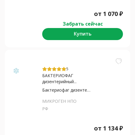
от
1 070
₽
Забрать сейчас
Купить
5
БАКТЕРИОФАГ
дизентерийный...
Бактериофаг дизентерийный
МИКРОГЕН НПО
РФ
от
1 134
₽