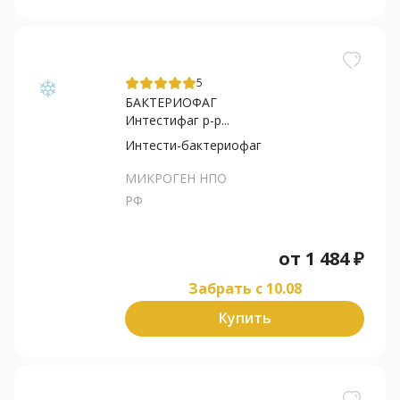
5
БАКТЕРИОФАГ
Интестифаг р-р...
Интести-бактериофаг
МИКРОГЕН НПО
РФ
от
1 484
₽
Забрать c 10.08
Купить