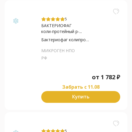
5
БАКТЕРИОФАГ
коли-протейный р-...
Бактериофаг колипротейный
МИКРОГЕН НПО
РФ
от
1 782
₽
Забрать c 11.08
Купить
5