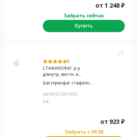
от
1 248
₽
Забрать сейчас
Купить
5
СТАФИЛОФАГ р-р
д/внутр, местн. и...
Бактериофаг стафилококковый
МИКРОГЕН НПО
РФ
от
923
₽
Забрать c 09.08