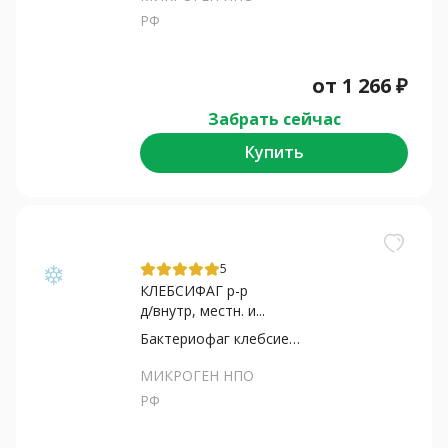
РФ
от
1 266
₽
Забрать сейчас
Купить
5
КЛЕБСИФАГ р-р
д/внутр, местн. и...
Бактериофаг клебсиелл
МИКРОГЕН НПО
РФ