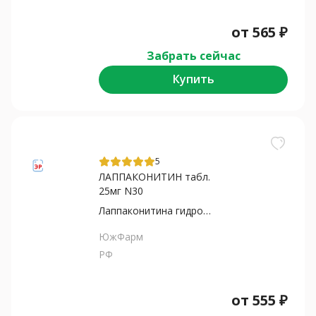
от
565
₽
Забрать сейчас
Купить
5
ЛАППАКОНИТИН табл.
25мг N30
Лаппаконитина гидробромид
ЮжФарм
РФ
от
555
₽