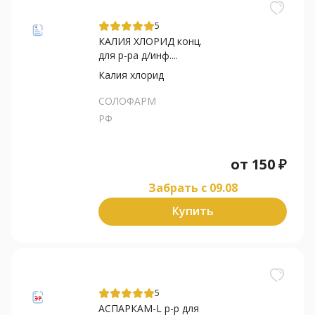
5
КАЛИЯ ХЛОРИД конц.
для р-ра д/инф....
Калия хлорид
СОЛОФАРМ
РФ
от
150
₽
Забрать c 09.08
Купить
5
АСПАРКАМ-L р-р для