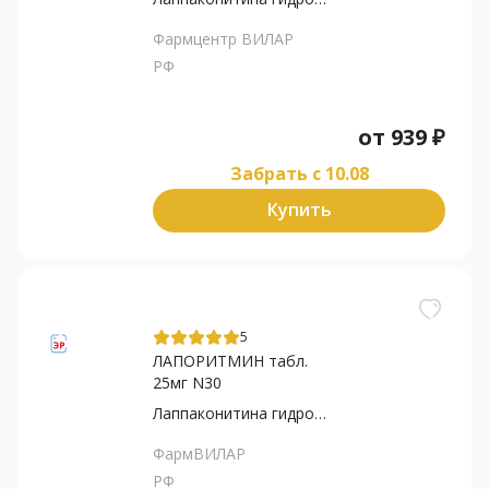
Фармцентр ВИЛАР
РФ
от
939
₽
Забрать c 10.08
Купить
5
ЛАПОРИТМИН табл.
25мг N30
Лаппаконитина гидробромид
ФармВИЛАР
РФ