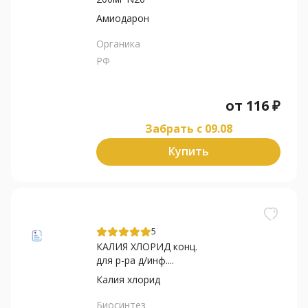
Амиодарон
Органика
РФ
от
116
₽
Забрать c 09.08
Купить
5
КАЛИЯ ХЛОРИД конц.
для р-ра д/инф....
Калия хлорид
Биосинтез