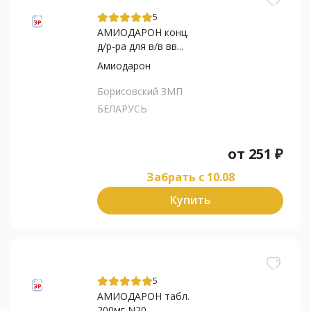
5
АМИОДАРОН конц.
д/р-ра для в/в вв...
Амиодарон
Борисовский ЗМП
БЕЛАРУСЬ
от
251
₽
Забрать c 10.08
Купить
5
АМИОДАРОН табл.
200мг N20