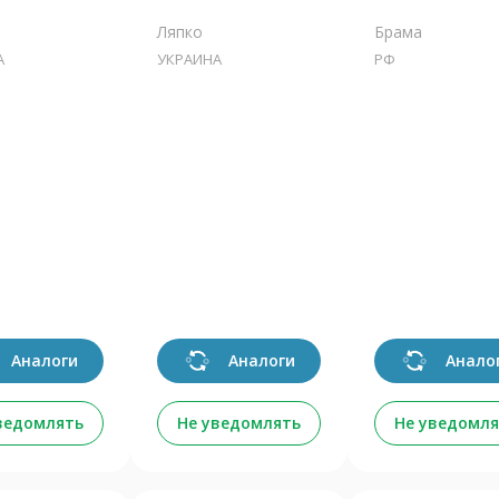
Ляпко
Брама
А
УКРАИНА
РФ
Аналоги
Аналоги
Анало
ведомлять
Не уведомлять
Не уведомля