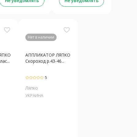
Не уведомлять
Не уведомлять
favorite_border
favorite_border
Нет в наличии
ЯПКО
АППЛИКАТОР ЛЯПКО
ас...
Скороход р.43-46...
5
Ляпко
УКРАИНА