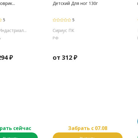
оврик...
Детский Для ног 130г
5
5
ндастриал...
Сириус ПК
Ь
РФ
294
₽
от
312
₽
рать сейчас
Забрать c 07.08