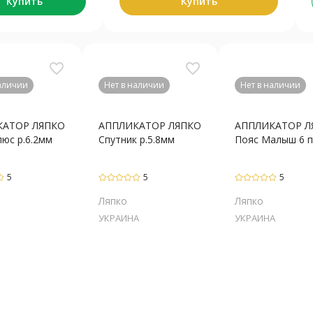
Купить
Купить
favorite_border
favorite_border
наличии
Нет в наличии
Нет в наличии
КАТОР ЛЯПКО
АППЛИКАТОР ЛЯПКО
АППЛИКАТОР Л
юс р.6.2мм
Спутник р.5.8мм
Пояс Малыш 6 пл
5
5
5
Ляпко
Ляпко
УКРАИНА
УКРАИНА