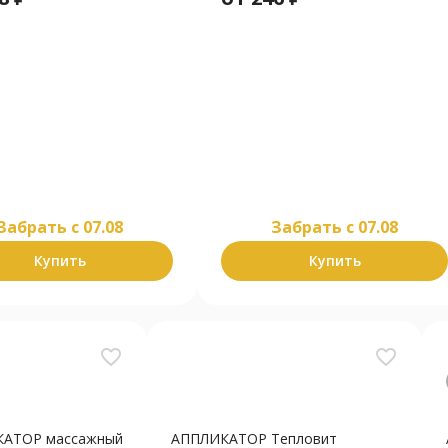
Забрать c 07.08
Забрать c 07.08
Купить
Купить
favorite_border
favorite_border
АТОР массажный
АППЛИКАТОР Тепловит