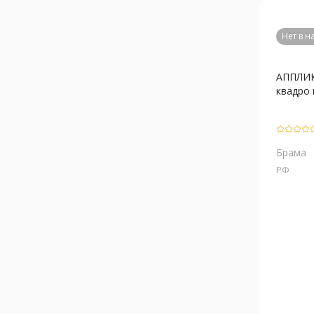
Нет в 
АППЛИ
квадро п
Брама
РФ