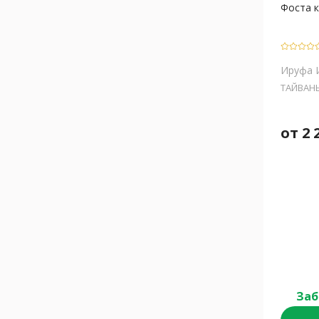
Фоста к
Ируфа И
ТАЙВАН
от
2 
Заб