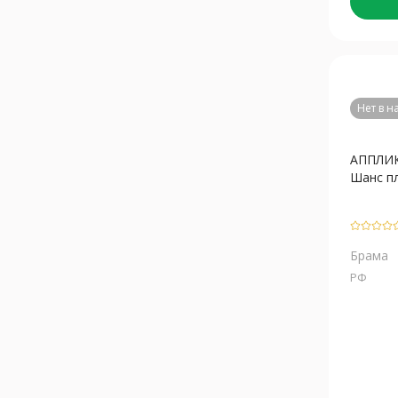
Нет в 
АППЛИ
Шанс пл
Брама
РФ