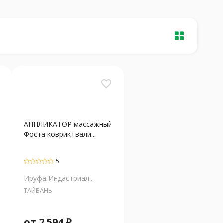
favorite_border
АППЛИКАТОР массажный
Фоста коврик+вали...
5
Ируфа Индастриал...
ТАЙВАНЬ
от
2 594
₽