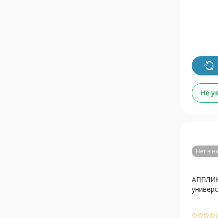
Не у
Нет в 
АППЛИ
универс