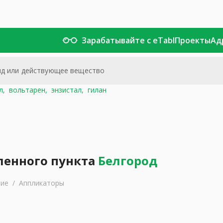
Зарабатывайте с eTabl
Проекты
Ад
л,
вольтарен,
энзистал,
гилан
ленного пункта
Белгород
ние
/
Аппликаторы