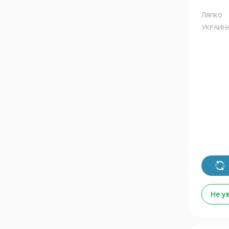
Ляпко
УКРАИН
Не у