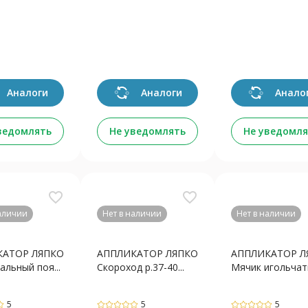
Аналоги
Аналоги
Анало
ведомлять
Не уведомлять
Не уведомля
favorite_border
favorite_border
наличии
Нет в наличии
Нет в наличии
КАТОР ЛЯПКО
АППЛИКАТОР ЛЯПКО
АППЛИКАТОР Л
альный поя...
Скороход р.37-40...
Мячик игольчаты
5
5
5