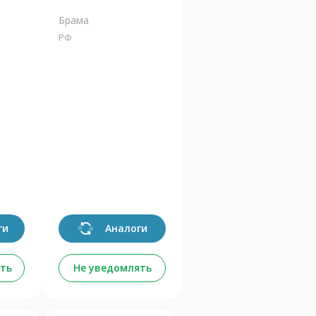
Брама
РФ
ги
Аналоги
ть
Не уведомлять