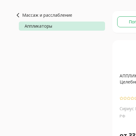
Массаж и расслабление
По
Аппликаторы
АППЛИК
Целебн
Сириус
РФ
от
33