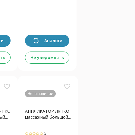
ги
Аналоги
ть
Не уведомлять
favorite_border
favorite_border
Нет в наличии
ЯПКО
АППЛИКАТОР ЛЯПКО
й...
массажный большой...
5