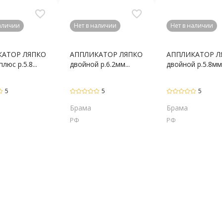
favorite_border
favorite_border
наличии
Нет в наличии
Нет в наличии
КАТОР ЛЯПКО
АППЛИКАТОР ЛЯПКО
АППЛИКАТОР Л
люс р.5.8...
двойной р.6.2мм...
двойной р.5.8мм.
5
5
5
Брама
Брама
РФ
РФ