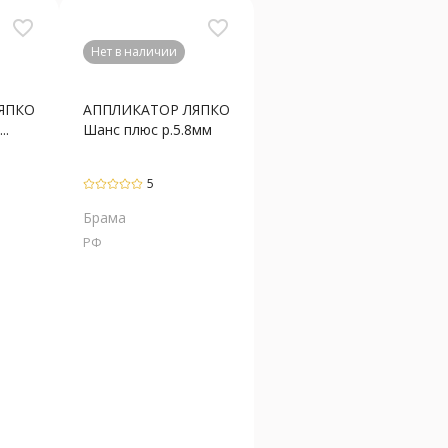
favorite_border
favorite_border
Нет в наличии
ЯПКО
АППЛИКАТОР ЛЯПКО
..
Шанс плюс р.5.8мм
5
Брама
РФ