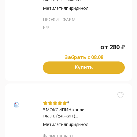
Метилэтилпиридинол
ПРОФИТ ФАРМ
РФ
от
280
₽
Забрать c 08.08
Купить
5
ЭМОКСИПИН капли
глазн. (фл.-кап.)...
Метилэтилпиридинол
Фармстандарт...