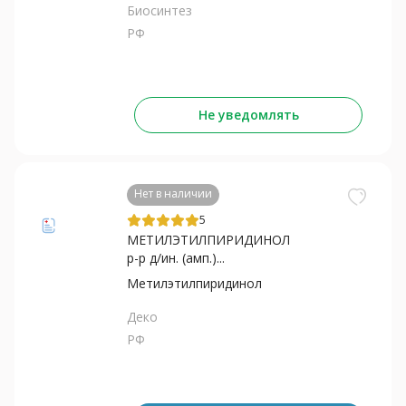
Биосинтез
РФ
Не уведомлять
Нет в наличии
5
МЕТИЛЭТИЛПИРИДИНОЛ
р-р д/ин. (амп.)...
Метилэтилпиридинол
Деко
РФ