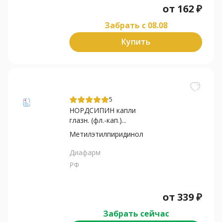
от
162
₽
Забрать c 08.08
Купить
5
НОРДСИПИН капли
глазн. (фл.-кап.)...
Метилэтилпиридинол
Диафарм
РФ
от
339
₽
Забрать сейчас