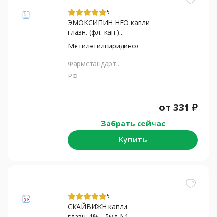
5
ЭМОКСИПИН НЕО капли
глазн. (фл.-кап.)...
Метилэтилпиридинол
Фармстандарт...
РФ
от
331
₽
Забрать сейчас
Купить
5
СКАЙВИЖН капли
глазн. 1% - 5мл N1