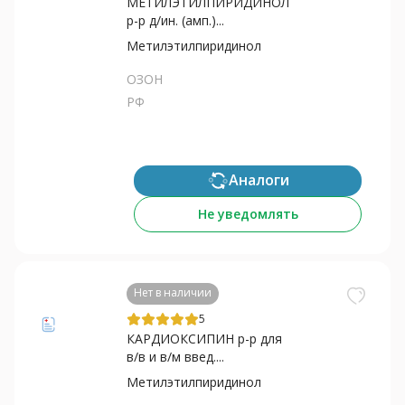
МЕТИЛЭТИЛПИРИДИНОЛ
р-р д/ин. (амп.)...
Метилэтилпиридинол
ОЗОН
РФ
Аналоги
Не уведомлять
Нет в наличии
5
КАРДИОКСИПИН р-р для
в/в и в/м введ....
Метилэтилпиридинол