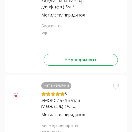
КАРДИОКСИПИН р-р
д/инф. (фл.) 5мг/...
Метилэтилпиридинол
Биосинтез
РФ
Не уведомлять
Нет в наличии
5
ЭМОКСИБЕЛ капли
глазн. (фл.) 1% -...
Метилэтилпиридинол
Белмедпрепараты