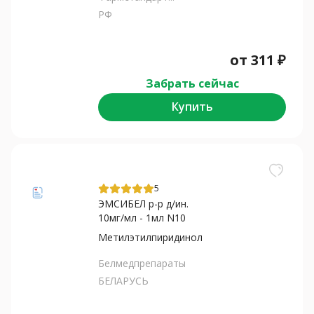
РФ
от
311
₽
Забрать сейчас
Купить
5
ЭМСИБЕЛ р-р д/ин.
10мг/мл - 1мл N10
Метилэтилпиридинол
Белмедпрепараты
БЕЛАРУСЬ