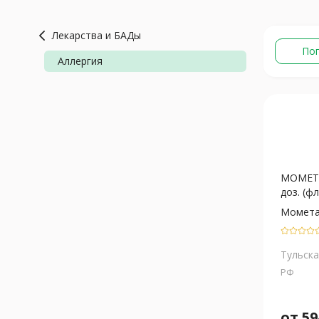
Лекарства и БАДы
По
Аллергия
МОМЕТА
доз. (ф
Момета
Тульска
РФ
от
59