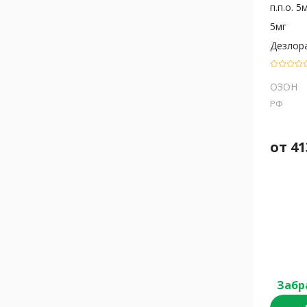
п.п.о. 5
5мг
Дезлор
ОЗОН
РФ
от
41
Забр