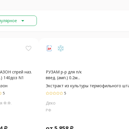
arrow_drop_down
пулярное
favorite_border
ЗОН спрей наз.
РУЗАМ р-р для п/к
л.) 140доз N1
введ. (амп.) 0.2м...
зон
Экстракт из культуры термофильного шт
5
5
я Ф.Ф.
Деко
РФ
4
₽
от
5 858
₽