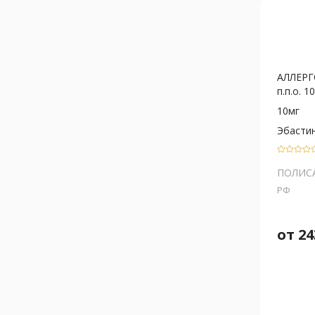
АЛЛЕРГ
п.п.о. 1
10мг
Эбасти
ПОЛИС
РФ
от
24