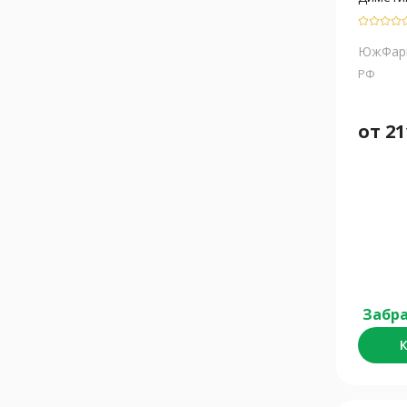
ЮжФар
РФ
от
21
Забра