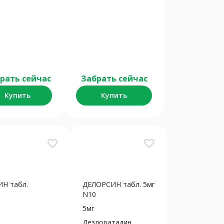
рать сейчас
Забрать сейчас
Купить
Купить
favorite_border
favorite_border
Н табл.
ДЕЛОРСИН табл. 5мг
N10
5мг
Дезлоратадин