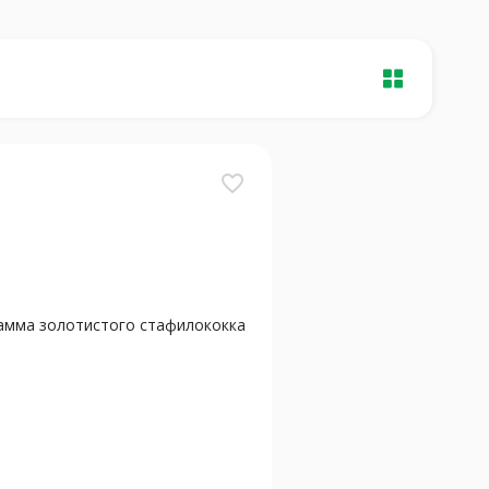
favorite_border
амма золотистого стафилококка