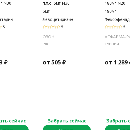
мг N30
п.п.о. 5мг N30
180мг N20
5мг
180мг
атадин
Левоцетиризин
Фексофенад
5
5
5
ОЗОН
АСФАРМА-Р
РФ
ТУРЦИЯ
3
₽
от
505
₽
от
1 289
ать сейчас
Забрать сейчас
Забрать 