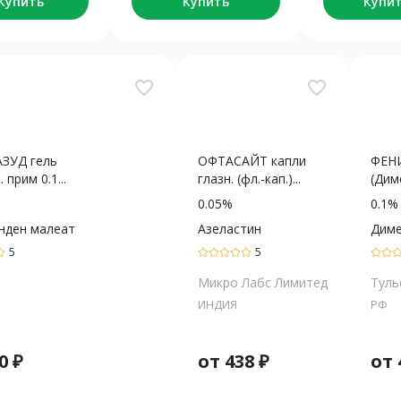
Купить
Купить
Купи
favorite_border
favorite_border
ЗУД гель
ОФТАСАЙТ капли
ФЕН
 прим 0.1...
глазн. (фл.-кап.)...
(Диме
0.05%
0.1%
нден малеат
Азеластин
Диме
5
5
Микро Лабс Лимитед
Туль
ИНДИЯ
РФ
0
₽
от
438
₽
от