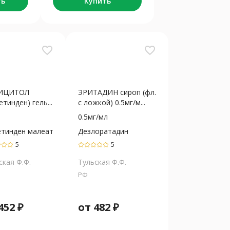
ть
Купить
favorite_border
favorite_border
ИЦИТОЛ
ЭРИТАДИН сироп (фл.
тинден) гель...
с ложкой) 0.5мг/м...
0.5мг/мл
тинден малеат
Дезлоратадин
5
5
ская Ф.Ф.
Тульская Ф.Ф.
РФ
452
₽
от
482
₽