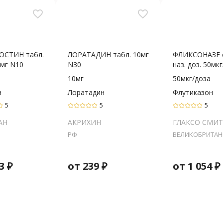
favorite_border
favorite_border
ОСТИН табл.
ЛОРАТАДИН табл. 10мг
ФЛИКСОНАЗЕ 
0мг N10
N30
наз. доз. 50мкг/
10мг
50мкг/доза
н
Лоратадин
Флутиказон
5
5
5
АН
АКРИХИН
ГЛАКСО СМИТ
РФ
ВЕЛИКОБРИТАН
3
₽
от
239
₽
от
1 054
₽