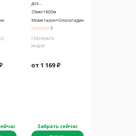
доз....
25мкг+600м
ин
Мометазон+Олопатадин
5
ОС
ГЛЕНМАРК
ИНДИЯ
₽
от
1 169
₽
сейчас
Забрать сейчас