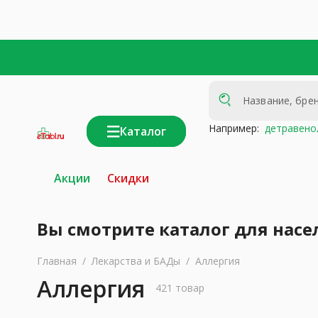
Например:
детравено
Каталог
интернет-
аптека
Акции
Скидки
Вы смотрите каталог для насе
Главная
/
Лекарства и БАДы
/
Аллергия
Аллергия
421 товар