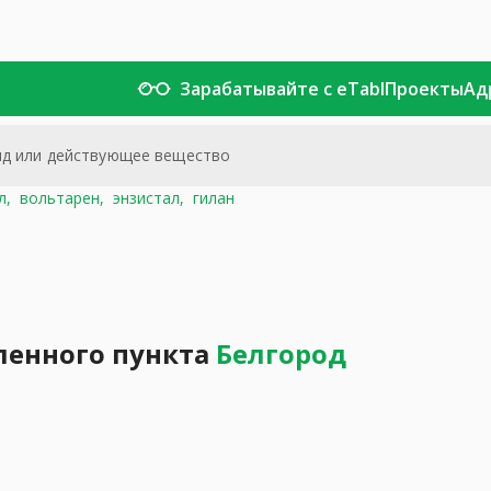
Зарабатывайте с eTabl
Проекты
Ад
л,
вольтарен,
энзистал,
гилан
ленного пункта
Белгород