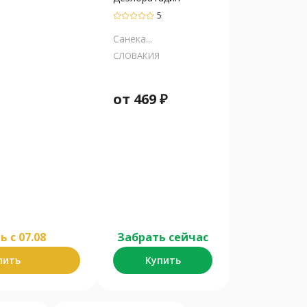
5
Санека...
СЛОВАКИЯ
от
469
₽
 c 07.08
Забрать сейчас
пить
Купить