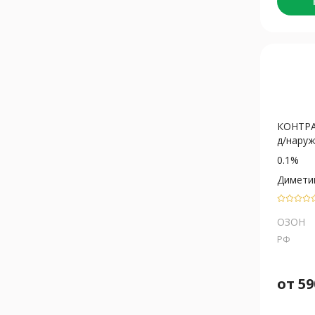
КОНТРА
д/наруж.
0.1%
Димети
ОЗОН
РФ
от
59