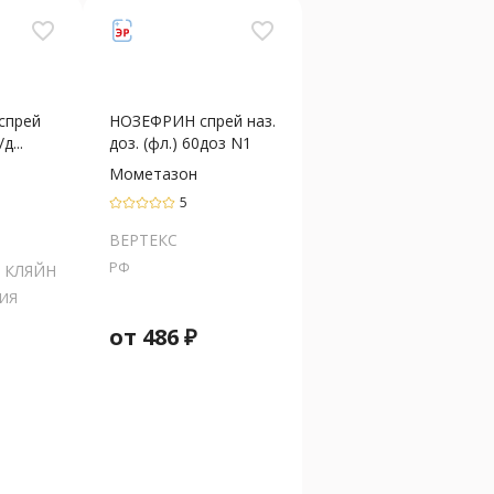
favorite_border
favorite_border
спрей
НОЗЕФРИН спрей наз.
д...
доз. (фл.) 60доз N1
Мометазон
5
ВЕРТЕКС
РФ
 КЛЯЙН
ИЯ
от
486
₽