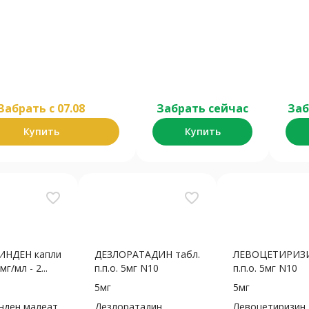
Забрать c 07.08
Забрать сейчас
Заб
Купить
Купить
favorite_border
favorite_border
НДЕН капли
ДЕЗЛОРАТАДИН табл.
ЛЕВОЦЕТИРИЗИ
мг/мл - 2...
п.п.о. 5мг N10
п.п.о. 5мг N10
5мг
5мг
нден малеат
Дезлоратадин
Левоцетиризин