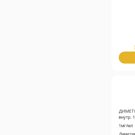
ДИМЕТИ
внутр. 1
1мг/мл
Димети