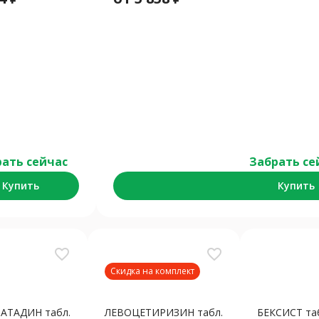
ать сейчас
Забрать се
Купить
Купить
favorite_border
favorite_border
Скидка на комплект
АТАДИН табл.
ЛЕВОЦЕТИРИЗИН табл.
БЕКСИСТ табл