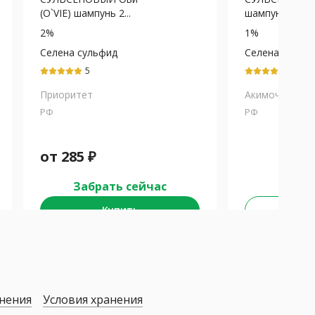
(O`VIE) шампунь 2...
шампунь от пер
2%
1%
Селена сульфид
Селена сульф
5
5
Приоритет
Акимочкин ИП
РФ
РФ
от
285
₽
Забрать сейчас
Купить
Не у
нения
Условия хранения