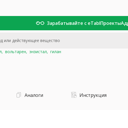
Зарабатывайте с eTabl
Проекты
Ад
л,
вольтарен,
энзистал,
гилан
Аналоги
Инструкция