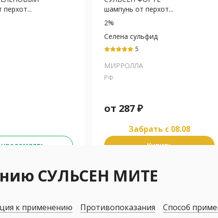
 перхот...
шампунь от перхот...
2%
Селена сульфид
5
МИРРОЛЛА
РФ
от
287
₽
Забрать c 08.08
 уведомлять
Купить
ению СУЛЬСЕН МИТЕ
ция к применению
Противопоказания
Способ приме