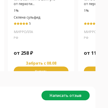
от перхоти...
от перхоти...
1%
1%
Селена сульфид
5
5
МИРРОЛЛА
МИРРОЛЛА
РФ
РФ
от
258
₽
от
112
₽
Забрать c 08.08
Забра
Купить
К
Написать отзыв