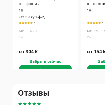
от перхоти...
от перхоти.
1%
1%
Селена сульфид
5
5
МИРРОЛЛА
МИРРОЛЛ
РФ
РФ
от
304
₽
от
154
Забрать сейчас
Заб
Купить
Отзывы
star
star
star
star
star