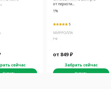
..
от перхоти...
1%
5
А
МИРРОЛЛА
РФ
₽
от
849
₽
рать сейчас
Забрать сейчас
Купить
Купить