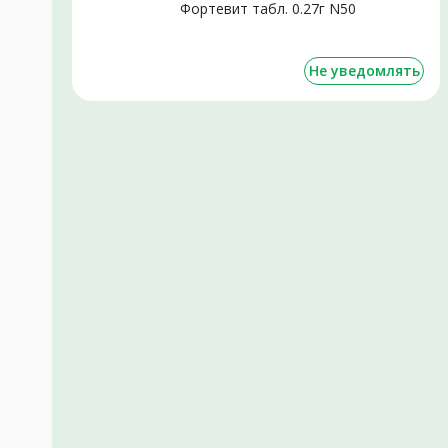
Фортевит табл. 0.27г N50
Не уведомлять