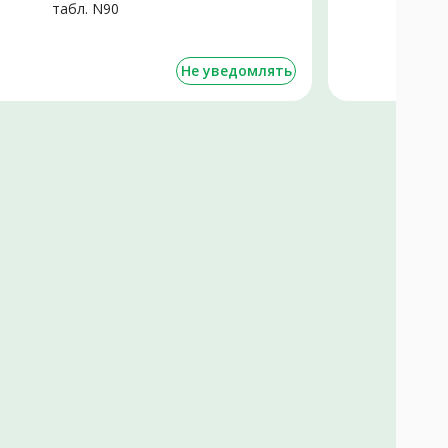
табл. N90
Не уведомлять