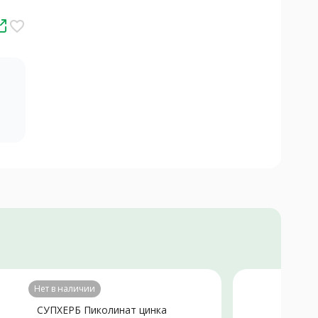
favorite_border
Нет в наличии
Не
СУПХЕРБ Пиколинат цинка
Ц