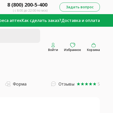
8 (800) 200-5-400
Задать вопрос
( с 8:00 до 22:00 по мск)
реса аптек
Как сделать заказ?
Доставка и оплата
Войти
Избранное
Корзина
Форма
Отзывы
5
star
star
star
star
star