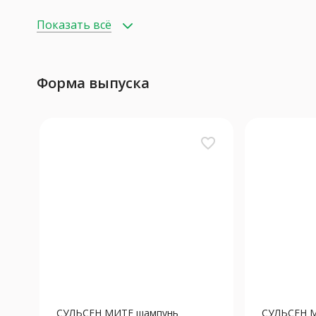
Показать всё
Форма выпуска
favorite_border
СУЛЬСЕН МИТЕ шампунь
СУЛЬСЕН М