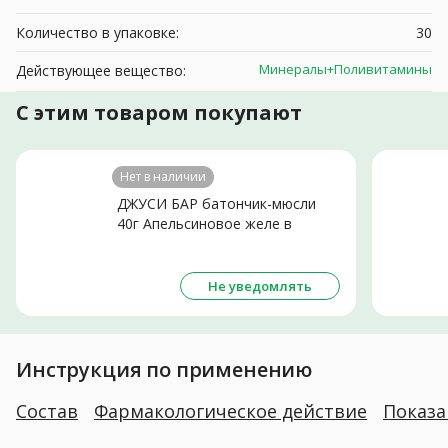
Количество в упаковке:
30
Минералы+Поливитамины
Действующее вещество:
С этим товаром покупают
Нет в наличии
ДЖУСИ БАР батончик-мюсли
40г Апельсиновое желе в
молоч. глазури
Не уведомлять
Инструкция по применению
Состав
Фармакологическое действие
Показ