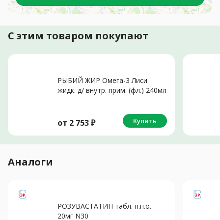
С этим товаром покупают
РЫБИЙ ЖИР Омега-3 Лиси
жидк. д/ внутр. прим. (фл.) 240мл
N1 Лимон
Купить
от
2 753
₽
Аналоги
РОЗУВАСТАТИН табл. п.п.о.
20мг N30