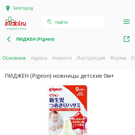
Белгород
Найти
интернет-аптека
ПИДЖЕН (Pigeon)
Основное
Адреса
Аналоги
Инструкция
Форма
О
ПИДЖЕН (Pigeon) ножницы детские 0м+