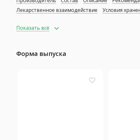
Производитель
Состав
Описание
Рекоменда
Лекарственное взаимодействие
Условия хране
Показать всё
Форма выпуска
favorite_border