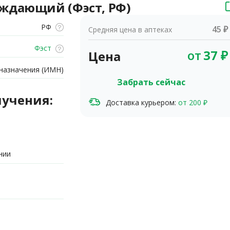
ждающий (Фэст, РФ)
РФ
45 ₽
Средняя цена в аптеках
Фэст
от
37
₽
Цена
назначения (ИМН)
Забрать сейчас
лучения:
Доставка курьером:
от 200 ₽
нии