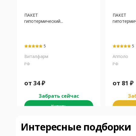
ПАКЕТ
ПАКЕТ
гипотермический...
гипотермич
5
5
Виталфарм
Апполо
РФ
РФ
от
34
₽
от
81
₽
Забрать сейчас
Заб
Купить
Интересные подборки