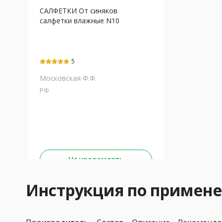
САЛФЕТКИ От синяков
салфетки влажные N10
5
Московская Ф.Ф.
РФ
Не уведомлять
Инструкция по примен