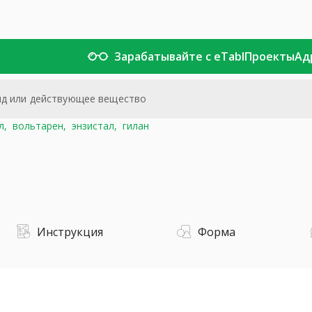
Зарабатывайте с eTabl
Проекты
Ад
л,
вольтарен,
энзистал,
гилан
Инструкция
Форма