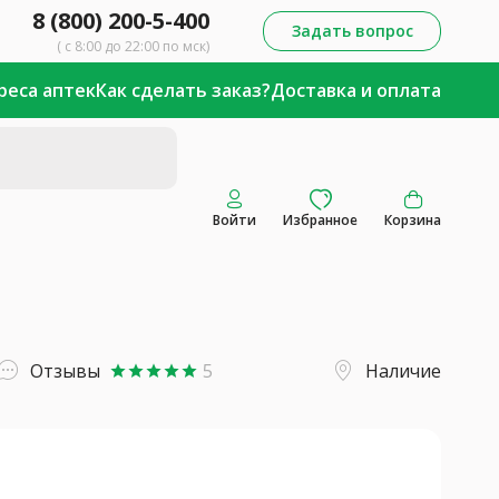
8 (800) 200-5-400
Задать вопрос
( с 8:00 до 22:00 по мск)
реса аптек
Как сделать заказ?
Доставка и оплата
Войти
Избранное
Корзина
Отзывы
5
Наличие
star
star
star
star
star