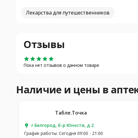
Лекарства для путешественников
Отзывы
star
star
star
star
star
Пока нет отзывов о данном товаре
Наличие и цены в апте
Табле.Точка
г Белгород, б-р Юности, д 2
График работы: Сегодня 09:00 - 21:00