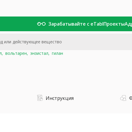
Зарабатывайте с eTabl
Проекты
Ад
л,
вольтарен,
энзистал,
гилан
Инструкция