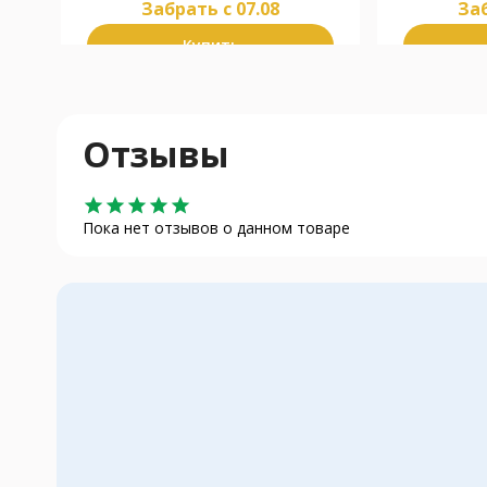
Забрать c 07.08
Заб
Купить
Отзывы
star
star
star
star
star
Пока нет отзывов о данном товаре