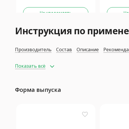
Не уведомлять
Не
Инструкция по приме
Производитель
Состав
Описание
Рекоменда
Показать всё
Форма выпуска
favorite_border