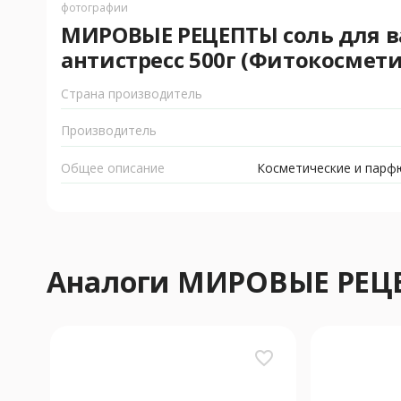
фотографии
МИРОВЫЕ РЕЦЕПТЫ соль для в
антистресс 500г (Фитокосмети
Страна производитель
Производитель
Общее описание
Косметические и парф
Аналоги МИРОВЫЕ РЕЦ
favorite_border