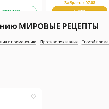
Забрать c 07.08
 уведомлять
Купить
нению МИРОВЫЕ РЕЦЕПТЫ
ция к применению
Противопоказания
Способ приме
favorite_border