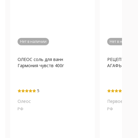
Нет в наличии
Нет в наличии
ОЛЕОС соль для ванн
РЕЦЕПТЫ БА
Гармония чувств 400г
АГАФЬИ соль д
5
5
Олеос
Первое Решен
РФ
РФ