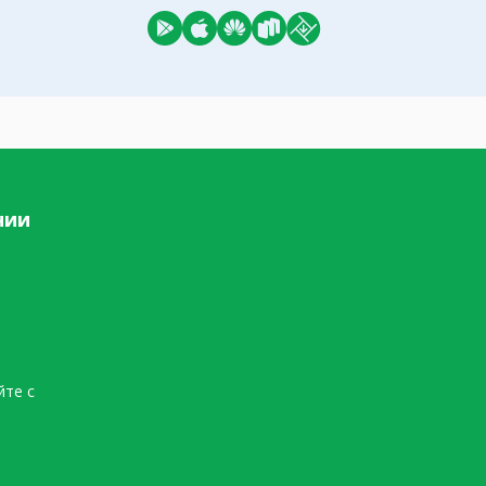
нии
йте с