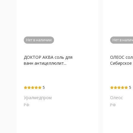
Нет в наличии
Нет в нали
ДОКТОР АКВА соль для
ОЛЕОС сол
ванн антицеллюлит...
Сибирское 
5
5
Уралмедпром
Олеос
РФ
РФ