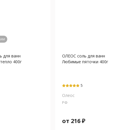
чии
ь для ванн
ОЛЕОС соль для ванн
тепло 400г
Любимые пяточки 400г
5
Олеос
РФ
от
216
₽