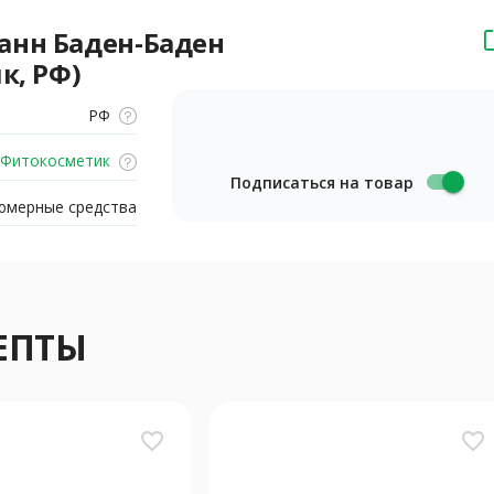
анн Баден-Баден
к, РФ)
РФ
Фитокосметик
Подписаться на товар
юмерные средства
ЕПТЫ
favorite_border
favorite_border