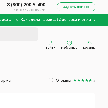
8 (800) 200-5-400
Задать вопрос
( с 8:00 до 22:00 по мск)
реса аптек
Как сделать заказ?
Доставка и оплата
Войти
Избранное
Корзина
Форма
Отзывы
5
star
star
star
star
star