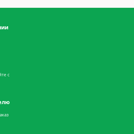
нии
йте с
елю
аказ