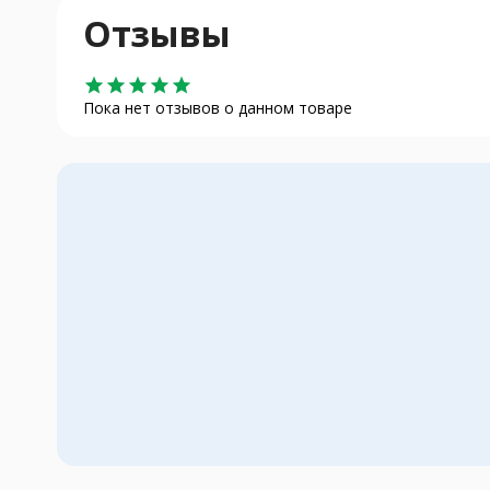
Отзывы
star
star
star
star
star
Пока нет отзывов о данном товаре