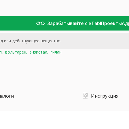
Зарабатывайте с eTabl
Проекты
Ад
л,
вольтарен,
энзистал,
гилан
налоги
Инструкция