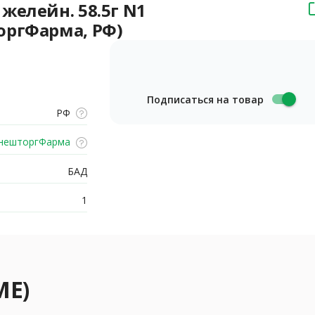
желейн. 58.5г N1
оргФарма, РФ)
Подписаться на товар
РФ
нешторгФарма
БАД
1
ME)