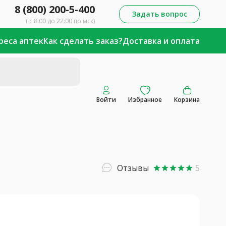
8 (800) 200-5-400
Задать вопрос
( с 8:00 до 22:00 по мск)
реса аптек
Как сделать заказ?
Доставка и оплата
Войти
Избранное
Корзина
Отзывы
5
star
star
star
star
star