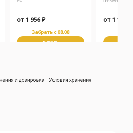
РФ
ГЕРМАНИЯ
от
1 956
₽
от
1 112
₽
Забрать c 08.08
Забра
Купить
К
нения и дозировка
Условия хранения