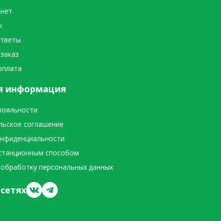
инет
к
ответы
 заказ
оплата
я информация
лояльности
льское соглашение
онфиденциальности
станционным способом
 обработку персональных данных
сетях