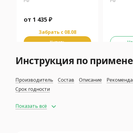
РФ
РФ
от
1 435
₽
Забрать c 08.08
Купить
Не
Инструкция по примен
Производитель
Состав
Описание
Рекоменда
Срок годности
Показать всё