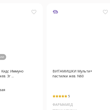
favorite_border
favorite_border
чии
 Кидс Иммуно
ВИТАМИШКИ Мульти+
в. 3г ...
пастилки жев. N60
вая
олекальциферол
5
ферол
глицинат
ФАРМАМЕД