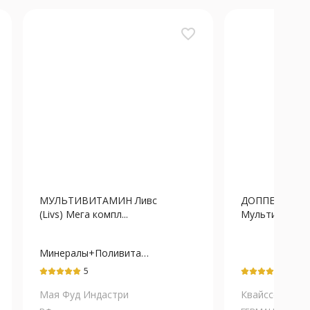
favorite_border
МУЛЬТИВИТАМИН Ливс
ДОППЕЛЬГЕР
(Livs) Мега компл...
Мультивитамин
Минералы+Поливитамины
5
5
Мая Фуд Индастри
Квайссер Фар