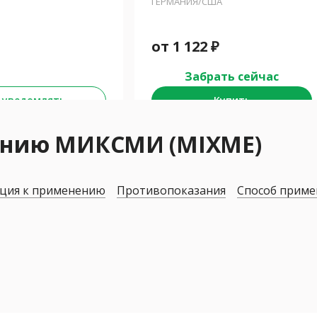
ГЕРМАНИЯ/США
от
1 122
₽
Забрать сейчас
 уведомлять
Купить
ению МИКСМИ (MIXME)
ция к применению
Противопоказания
Способ приме