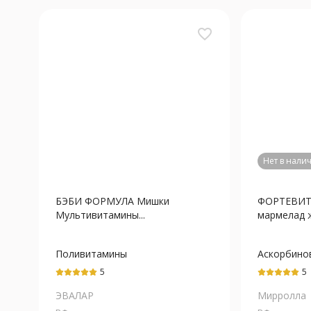
favorite_border
Нет в нали
БЭБИ ФОРМУЛА Мишки
ФОРТЕВИТ
Мультивитамины...
мармелад же
Поливитамины
Аскорбино
кислота+К
5
5
(Д3)+Токо
ЭВАЛАР
(Е)+Цинка 
Мирролла
хелат