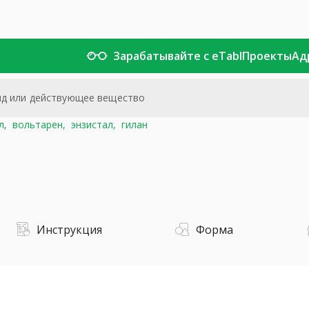
Зарабатывайте с eTabl
Проекты
Ад
л,
вольтарен,
энзистал,
гилан
Инструкция
Форма