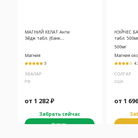
МАГНИЙ ХЕЛАТ Анти
НЭЙЧЕС Б
Эйдж табл. (банк....
табл. 500м
500мг
Магния
Магния ок
аминокислотный
5
4.
star_border
хелат
ЭВАЛАР
СОЛГАР
РФ
США
от
1 282
₽
от
1 69
Забрать сейчас
Заб
Купить