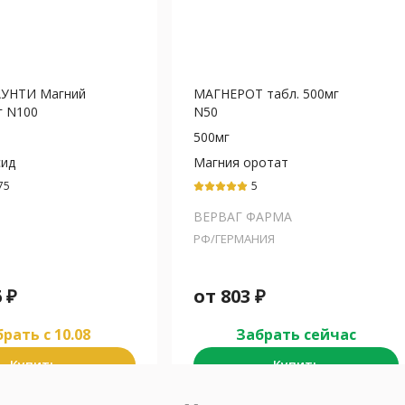
АУНТИ Магний
МАГНЕРОТ табл. 500мг
г N100
N50
500мг
сид
Магния оротат
75
5
ВЕРВАГ ФАРМА
РФ/ГЕРМАНИЯ
6
₽
от
803
₽
рать c 10.08
Забрать сейчас
Купить
Купить