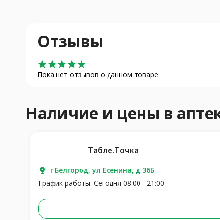
Отзывы
star
star
star
star
star
Пока нет отзывов о данном товаре
Наличие и цены в апт
Табле.Точка
г Белгород, ул Есенина, д 36Б
График работы: Сегодня 08:00 - 21:00