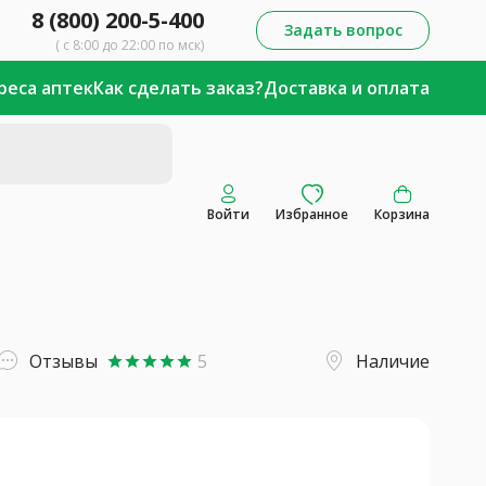
8 (800) 200-5-400
Задать вопрос
( с 8:00 до 22:00 по мск)
реса аптек
Как сделать заказ?
Доставка и оплата
Войти
Избранное
Корзина
Отзывы
5
Наличие
star
star
star
star
star