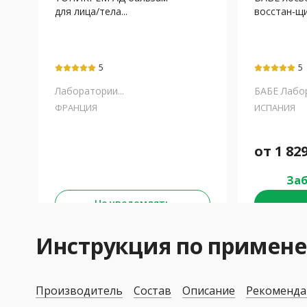
для лица/тела...
восстан-щий
5
5
Лаборатории...
БАБЕ Лабо
ФРАНЦИЯ
ИСПАНИЯ
от
1 82
Заб
Не уведомлять
Инструкция по примене
Производитель
Состав
Описание
Рекоменда