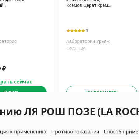
...
Ксемоз Церат крем...
5
раторис
Лаборатории Урьяж
ФРАНЦИЯ
9
₽
рать сейчас
Купить
Не уведомлять
нию ЛЯ РОШ ПОЗЕ (LA ROC
ция к применению
Противопоказания
Способ приме