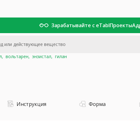
Зарабатывайте с eTabl
Проекты
Ад
л,
вольтарен,
энзистал,
гилан
Инструкция
Форма