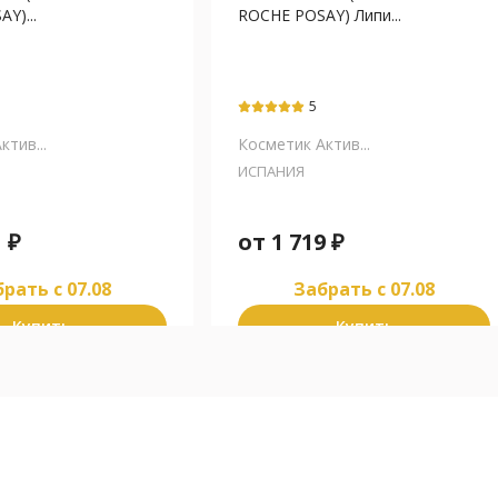
Y)...
ROCHE POSAY) Липи...
5
тив...
Косметик Актив...
ИСПАНИЯ
1
₽
от
1 719
₽
рать c 07.08
Забрать c 07.08
Купить
Купить