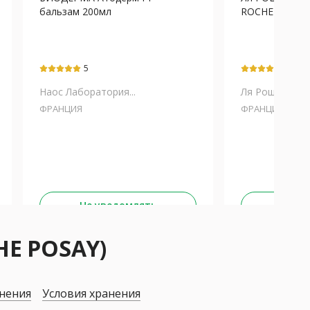
бальзам 200мл
ROCHE POSAY) 
5
5
Наос Лаборатория...
Ля Рош Позе
ФРАНЦИЯ
ФРАНЦИЯ
Не уведомлять
Не у
HE POSAY)
нения
Условия хранения