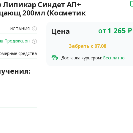
) Липикар Синдет АП+
ищающ 200мл (Косметик
)
от
1 265
₽
ИСПАНИЯ
Цена
ив Продюксьон
Забрать c 07.08
юмерные средства
Доставка курьером:
Бесплатно
лучения: