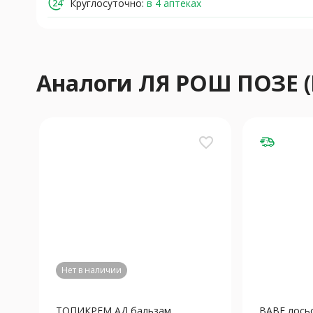
Круглосуточно:
в 4 аптеках
Аналоги ЛЯ РОШ ПОЗЕ (
favorite_border
Нет в наличии
ТОПИКРЕМ АД бальзам
BABE лосьо