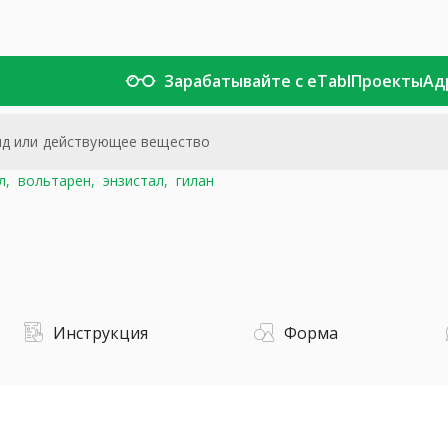
Зарабатывайте с eTabl
Проекты
Ад
л,
вольтарен,
энзистал,
гилан
Инструкция
Форма