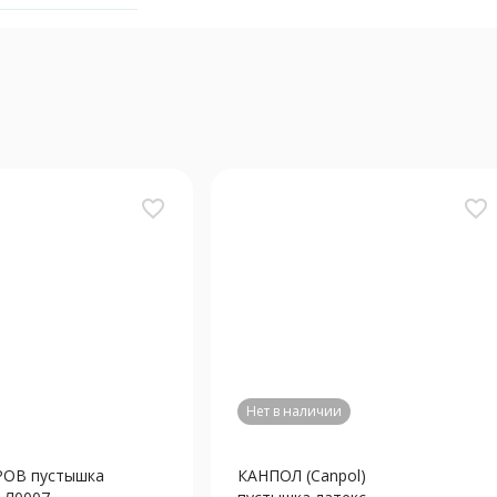
favorite_border
favorite_border
Нет в наличии
ОВ пустышка
КАНПОЛ (Canpol)