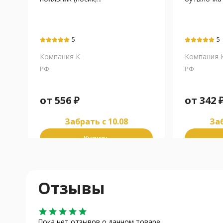
5
5
Компания К
Компания 
РФ
РФ
от
556
₽
от
342
Забрать c 10.08
Заб
Купить
Отзывы
star
star
star
star
star
Пока нет отзывов о данном товаре