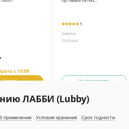
 Л0007
пустышка латекс...
5
Канпол
ПОЛЬША
₽
рать c 10.08
Купить
Не уведомлять
нию ЛАББИ (Lubby)
б применения
Условия хранения
Срок годности