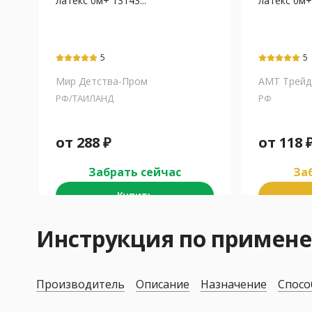
латекс 0м+ 13143...
латекс 0м+
5
5
Мир Детства-Пром
АМТ Трейд
РФ/ТАИЛАНД
РФ
от
288
₽
от
118
Забрать сейчас
Заб
Купить
Инструкция по примене
Производитель
Описание
Назначение
Спосо