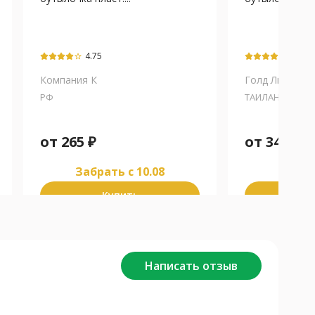
4.75
4
star_border
star_border
Компания К
Голд Лист АГ
РФ
ТАИЛАНД
от
265
₽
от
343
₽
Забрать c 10.08
Забра
Купить
К
Написать отзыв