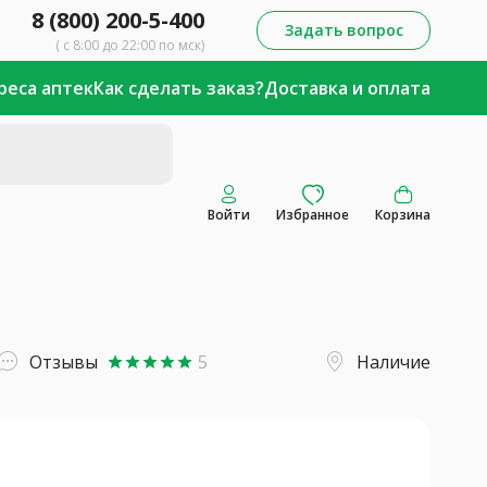
8 (800) 200-5-400
Задать вопрос
( с 8:00 до 22:00 по мск)
реса аптек
Как сделать заказ?
Доставка и оплата
Войти
Избранное
Корзина
Отзывы
5
Наличие
star
star
star
star
star