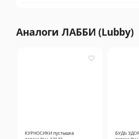
Аналоги ЛАББИ (Lubby)
favorite_border
КУРНОСИКИ пустышка
БУДЬ ЗДОР