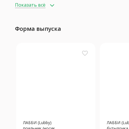
Показать всё
Форма выпуска
favorite_border
ЛАББИ (Lubby)
ЛАББИ (Lub
поильник (носик,...
бутылочка п