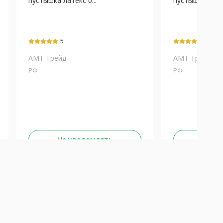
пустышка латекс 0...
пустышка латек
5
5
АМТ Трейд
АМТ Трейд
РФ
РФ
Не уведомлять
Не у