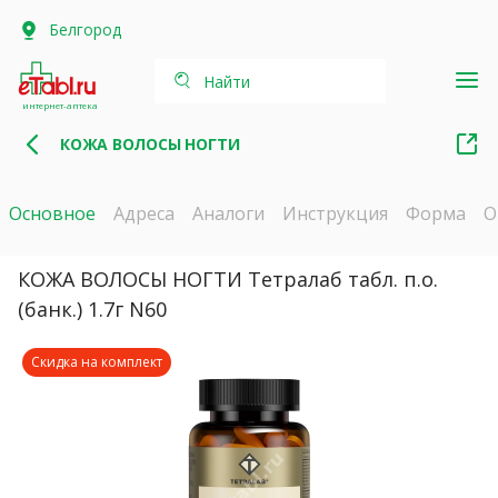
Белгород
Найти
интернет-аптека
КОЖА ВОЛОСЫ НОГТИ
Основное
Адреса
Аналоги
Инструкция
Форма
О
КОЖА ВОЛОСЫ НОГТИ Тетралаб табл. п.о.
(банк.) 1.7г N60
Скидка на комплект