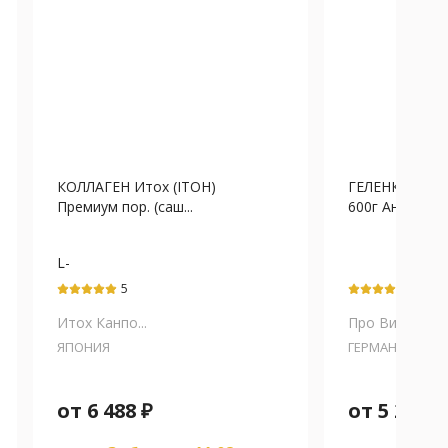
КОЛЛАГЕН Итох (ITOH)
ГЕЛЕНК НАРУН
Премиум пор. (саш...
600г Ананас
L-
аргинин+Аскорбиновая
5
5
кислота+Гиалуроновая
кислота+Глюкозамин
Итох Канпо...
Про Виста
гидрохлорид+Декстрин
ЯПОНИЯ
ГЕРМАНИЯ
от
6 488
₽
от
5 286
₽