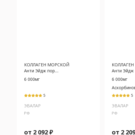
КОЛЛАГЕН МОРСКОЙ
КОЛЛАГЕН
Анти Эйдж пор....
Анти Эйдж п
6 000мг
6 000мг
Аскорбино
кислота+К
5
5
(А)+Токофе
ЭВАЛАР
ЭВАЛАР
РФ
РФ
от
2 092
₽
от
2 20