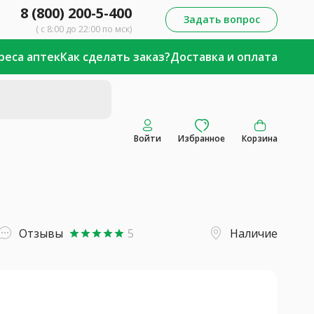
8 (800) 200-5-400
Задать вопрос
( с 8:00 до 22:00 по мск)
реса аптек
Как сделать заказ?
Доставка и оплата
Войти
Избранное
Корзина
Отзывы
5
Наличие
star
star
star
star
star