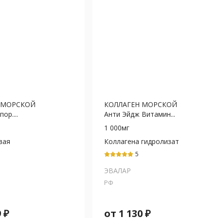
 МОРСКОЙ
КОЛЛАГЕН МОРСКОЙ
ор....
Анти Эйдж Витамин...
1 000мг
вая
Коллагена гидролизат
оллаген+Ретинол
5
рол (Е)
ЭВАЛАР
РФ
9
₽
от
1 130
₽