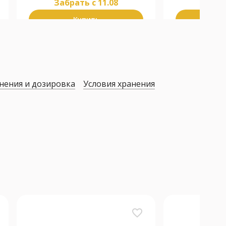
Забрать c 11.08
Забра
Купить
К
нения и дозировка
Условия хранения
favorite_border