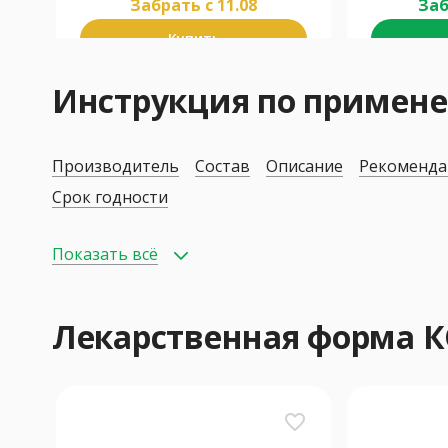
Забрать c 11.08
Заб
Купить
Инструкция по приме
Производитель
Состав
Описание
Рекоменда
Срок годности
Показать всё
Лекарственная форма
favorite_border