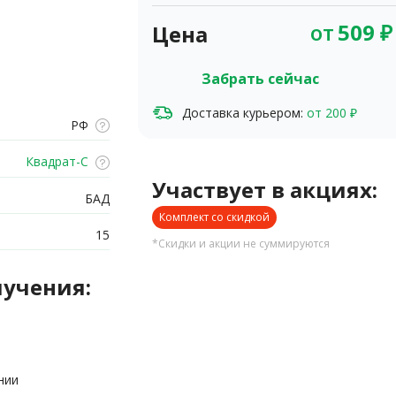
от
509
₽
Цена
Забрать сейчас
Доставка курьером:
от 200 ₽
РФ
Квадрат-С
Участвует в акциях:
БАД
Комплект со скидкой
15
*Скидки и акции не суммируются
лучения:
нии