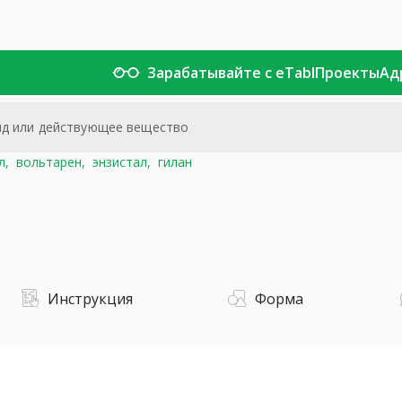
Зарабатывайте с eTabl
Проекты
Ад
л,
вольтарен,
энзистал,
гилан
Инструкция
Форма