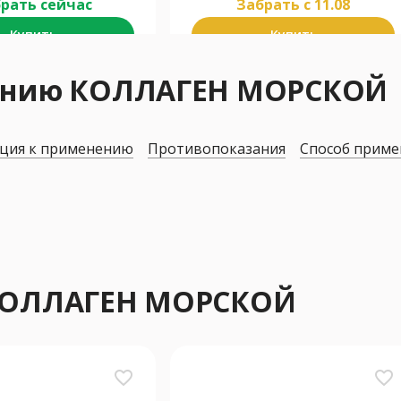
рать сейчас
Забрать c 11.08
Купить
Купить
нению КОЛЛАГЕН МОРСКОЙ
ция к применению
Противопоказания
Способ приме
 КОЛЛАГЕН МОРСКОЙ
favorite_border
favorite_border