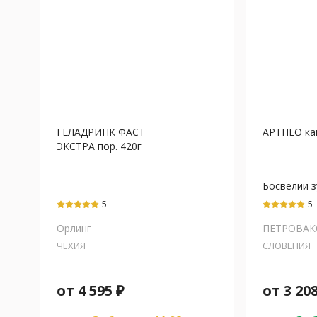
ГЕЛАДРИНК ФАСТ
АРТНЕО ка
ЭКСТРА пор. 420г
Босвелии 
экстракт+
5
5
кислота+К
Орлинг
(А)+Токоф
ПЕТРОВАК
(Е)+МСМ
ЧЕХИЯ
СЛОВЕНИЯ
от
4 595
₽
от
3 20