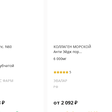
пс. N60
КОЛЛАГЕН МОРСКОЙ
Анти Эйдж пор....
6 000мг
зубчатой
Аскорбиновая
5
оллаген+Ретинол
ерол
С ФАРМ
ЭВАЛАР
РФ
(Метилсульфонилметан)
8
₽
от
2 092
₽