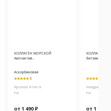
КОЛЛАГЕН МОРСКОЙ
КОЛЛАГЕН М
Авочактив...
Витамин С табл
Аскорбиновая
кислота+Гиалуронат
5
5
Натрия+Коллаген
гидролизированный
Арсенал Атлета
Квадрат-С
РФ
РФ
от
1 490
₽
от
1 103
₽