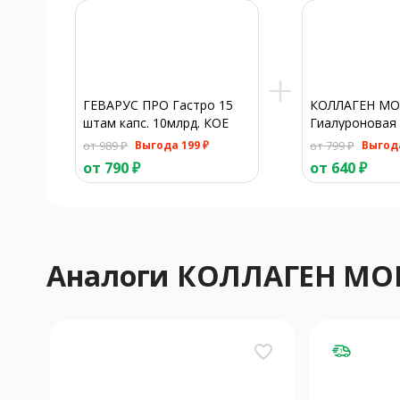
ГЕВАРУС ПРО Гастро 15
КОЛЛАГЕН М
штам капс. 10млрд. КОЕ
Гиалуроновая 
N30
(стик) 1 800мг 
от 989 ₽
Выгода 199 ₽
от 799 ₽
Выгода
от 790 ₽
от 640 ₽
Аналоги КОЛЛАГЕН М
favorite_border