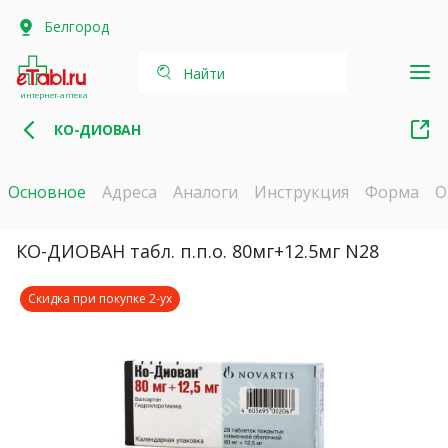
Белгород
Найти
интернет-аптека
КО-ДИОВАН
Основное
Адреса
Аналоги
Инструкция
Форма
О
КО-ДИОВАН табл. п.п.о. 80мг+12.5мг N28
Скидка при покупке 2-ух