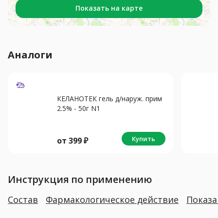
Показать на карте
Аналоги
КЕЛАНОТЕК гель д/наруж. прим
2.5% - 50г N1
Купить
от
399
₽
Инструкция по применению
Состав
Фармакологическое действие
Показ