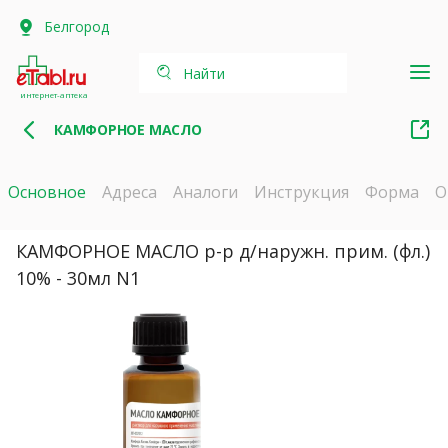
Белгород
Найти
интернет-аптека
КАМФОРНОЕ МАСЛО
Основное
Адреса
Аналоги
Инструкция
Форма
О
КАМФОРНОЕ МАСЛО р-р д/наружн. прим. (фл.)
10% - 30мл N1