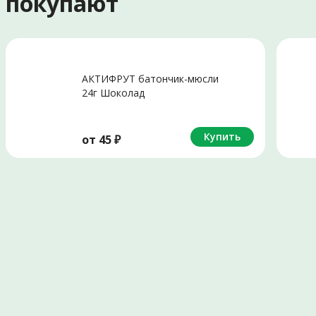
е покупают
АКТИФРУТ батончик-мюсли
24г Шоколад
Купить
от
45
₽