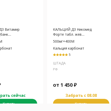
Д3 Витамир
КАЛЬЦИЙ Д3 Никомед
банк....
Форте табл. жев....
0М
500мг+400М
арбонат
Кальция карбонат
5
ШТАДА
РФ
₽
от
1 450
₽
рать сейчас
Забрать c 08.08
Купить
Купить