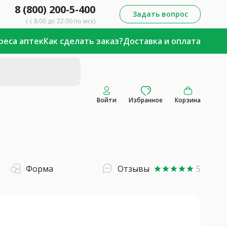
8 (800) 200-5-400
Задать вопрос
( с 8:00 до 22:00 по мск)
реса аптек
Как сделать заказ?
Доставка и оплата
Войти
Избранное
Корзина
Форма
Отзывы
5
star
star
star
star
star