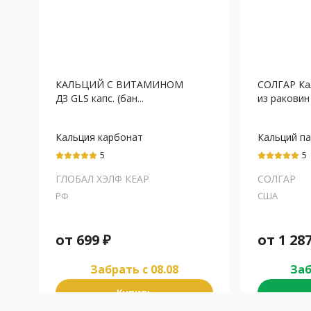
КАЛЬЦИЙ С ВИТАМИНОМ
СОЛГАР Ка
ДЗ GLS капс. (бан...
из раковин 
Кальция карбонат
Кальций п
моллюсков
5
5
ГЛОБАЛ ХЭЛФ КЕАР
СОЛГАР
РФ
США
от
699
₽
от
1 28
Забрать c 08.08
Заб
Купить