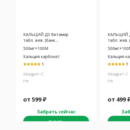
КАЛЬЦИЙ Д3 Витамир
КАЛЬЦИЙ 
табл. жев. (банк....
табл. жев. (
500мг+100М
500мг+10
Кальция карбонат
Кальция к
5
5
Квадрат-С
Квадрат-С
РФ
РФ
от
599
₽
от
499
Забрать сейчас
Заб
Купить