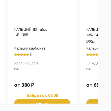
КАЛЬЦИЙ Д3 табл.
КАЛЬЦИЙ Д3 
1.8г N60
табл. жев. (банк
500мг+200М
Кальция карбонат
Кальция карб
5
5
Уралбиофарм
ШТАДА
РФ
РФ
от
380
₽
от
683
₽
Забрать c 08.08
Забра
Купить
К