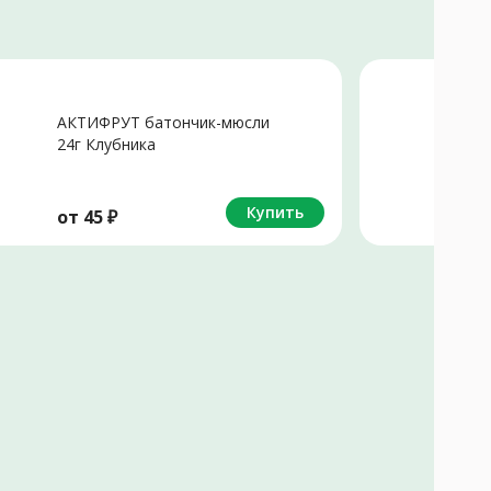
Не
АКТИФРУТ батончик-мюсли
А
24г Клубника
2
Купить
от
45
₽