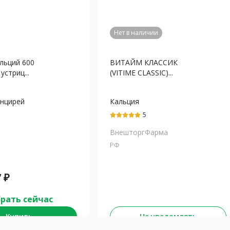
Нет в наличии
льций 600
ВИТАЙМ КЛАССИК
устриц...
(VITIME CLASSIC)...
анцирей
Кальция
биглицинат+Кальция
5
цитрат
ВнешторгФарма
РФ
7
₽
рать сейчас
Купить
Не уведомлять