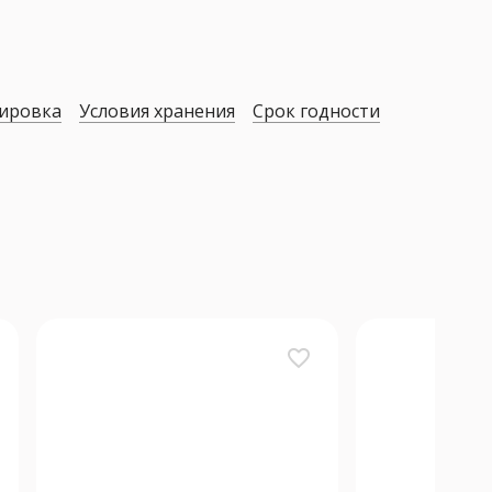
зировка
Условия хранения
Срок годности
favorite_border