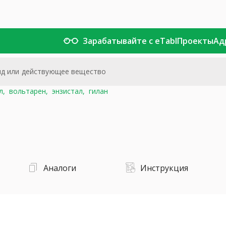
Зарабатывайте с eTabl
Проекты
Ад
л,
вольтарен,
энзистал,
гилан
Аналоги
Инструкция