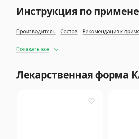
Инструкция по примен
Производитель
Состав
Рекомендация к прим
Показать всё
Лекарственная форма 
favorite_border