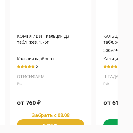
КОМПЛИВИТ Кальций Д3
КАЛЬЦИЙ Д3 
табл. жев. 1.75г...
табл. жев. (банк
500мг+200М
Кальция карбонат
Кальция карб
5
5
ОТИСИФАРМ
ШТАДА
РФ
РФ
от
760
₽
от
612
₽
Забрать c 08.08
Забра
Купить
К