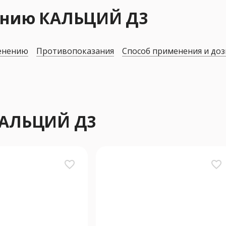
ению КАЛЬЦИЙ Д3
енению
Противопоказания
Способ применения и до
КАЛЬЦИЙ Д3
favorite_border
favorite_border