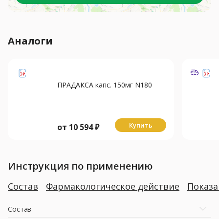
Аналоги
ПРАДАКСА капс. 150мг N180
Купить
от
10 594
₽
Инструкция по применению
Состав
Фармакологическое действие
Показ
Состав