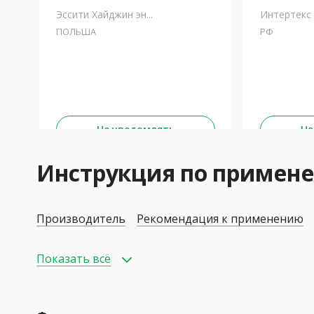
Эссити Хайджин эн...
Интертекс
ПОЛЬША
РФ
Не уведомлять
Не
Инструкция по примен
Производитель
Рекомендация к применению
Показать всё