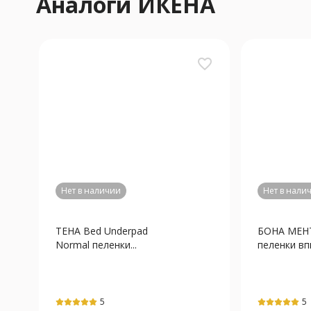
Аналоги ИКЕНА
favorite_border
Нет в наличии
Нет в нали
ТЕНА Bed Underpad
БОНА МЕН
Normal пеленки...
пеленки вп
5
5