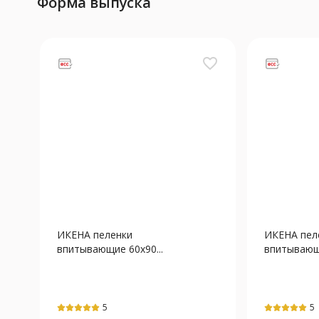
Форма выпуска
favorite_border
ИКЕНА пеленки
ИКЕНА пел
впитывающие 60х90...
впитывающи
5
5