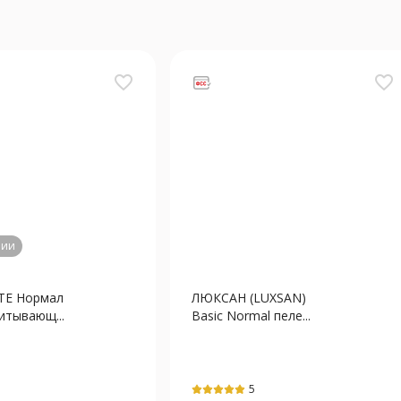
favorite_border
favorite_border
чии
ТЕ Нормал
ЛЮКСАН (LUXSAN)
итывающ...
Basic Normal пеле...
5