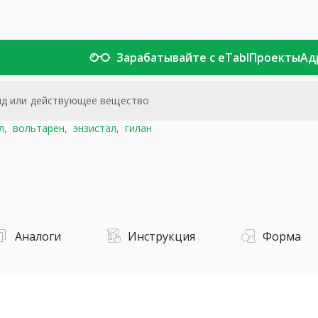
Зарабатывайте с eTabl
Проекты
Ад
л,
вольтарен,
энзистал,
гилан
Аналоги
Инструкция
Форма