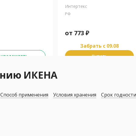
Интертекс
РФ
от
773
₽
Забрать c 09.08
 уведомлять
Купить
ению ИКЕНА
Способ применения
Условия хранения
Срок годност