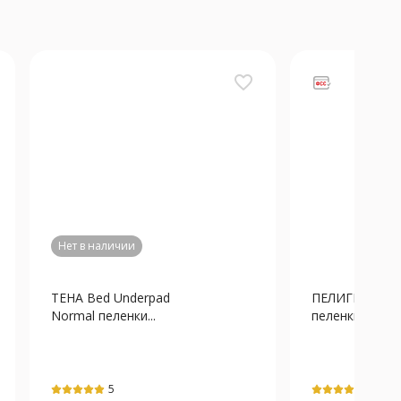
favorite_border
Нет в наличии
ТЕНА Bed Underpad
ПЕЛИГРИН Su
Normal пеленки...
пеленки впиты
5
5