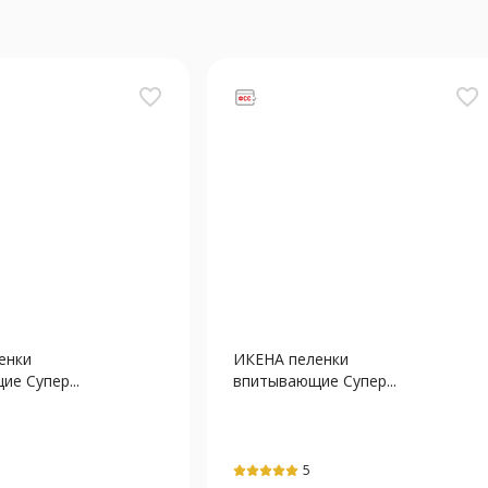
favorite_border
favorite_border
енки
ИКЕНА пеленки
е Супер...
впитывающие Супер...
5