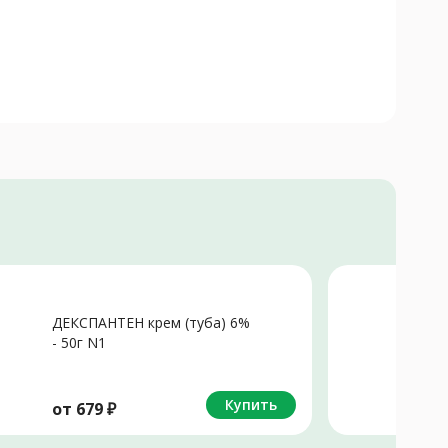
ДЕКСПАНТЕН крем (туба) 6%
С
- 50г N1
Д
Купить
от
679
₽
о