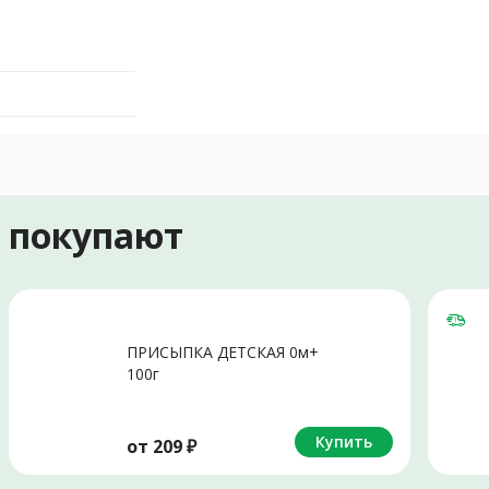
е покупают
ПРИСЫПКА ДЕТСКАЯ 0м+
100г
Купить
от
209
₽