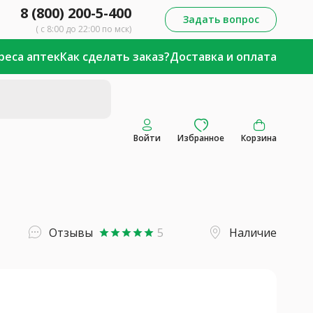
8 (800) 200-5-400
Задать вопрос
( с 8:00 до 22:00 по мск)
реса аптек
Как сделать заказ?
Доставка и оплата
Войти
Избранное
Корзина
Отзывы
5
Наличие
star
star
star
star
star