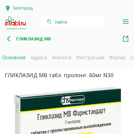
Белгород
Найти
интернет-аптека
ГЛИКЛАЗИД МВ
Основное
Адреса
Аналоги
Инструкция
Форма
О
ГЛИКЛАЗИД МВ табл. пролонг. 60мг N30