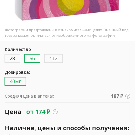
Фотографии представлены в ознакомительных целях. Внешний вид
товара может отличаться от изображенного на фотографии
Количество
28
56
112
Дозировка:
40мг
187 ₽
Средняя цена в аптеках
Цена
от
174
₽
Наличие, цены и способы получения: