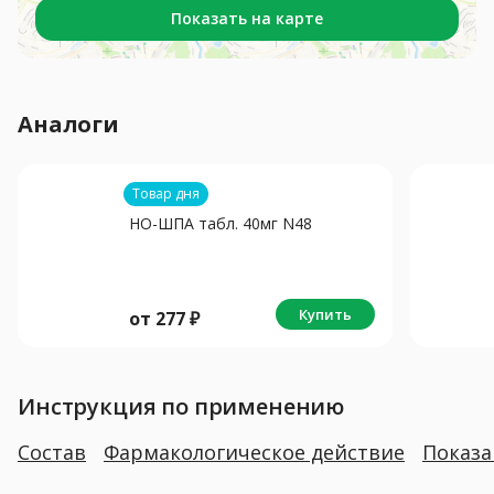
Показать на карте
Аналоги
Товар дня
НО-ШПА табл. 40мг N48
Купить
от
277
₽
Инструкция по применению
Состав
Фармакологическое действие
Показ