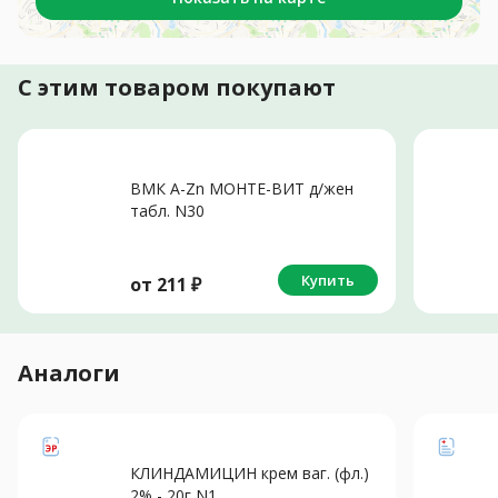
С этим товаром покупают
ВМК А-Zn МОНТЕ-ВИТ д/жен
табл. N30
Купить
от
211
₽
Аналоги
КЛИНДАМИЦИН крем ваг. (фл.)
2% - 20г N1