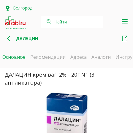
Белгород
Найти
интернет-аптека
ДАЛАЦИН
Основное
Рекомендации
Адреса
Аналоги
Инстру
ДАЛАЦИН крем ваг. 2% - 20г N1 (3
аппликатора)