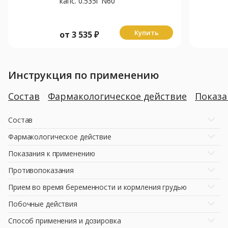
капс. 0.535г N60
Купить
от
3 535
₽
Инструкция по применению
Состав
Фармакологическое действие
Показ
Состав
Фармакологическое действие
Показания к применению
Противопоказания
Прием во время беременности и кормления грудью
Побочные действия
Способ применения и дозировка