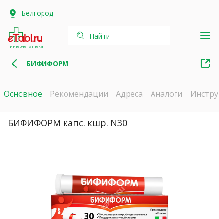
Белгород
Найти
интернет-аптека
БИФИФОРМ
Основное
Рекомендации
Адреса
Аналоги
Инстру
БИФИФОРМ капс. кшр. N30