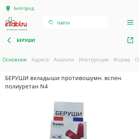
Белгород
Найти
интернет-аптека
БЕРУШИ
Основное
Адреса
Аналоги
Инструкция
Форма
О
БЕРУШИ вкладыши противошумн. вспен.
полиуретан N4