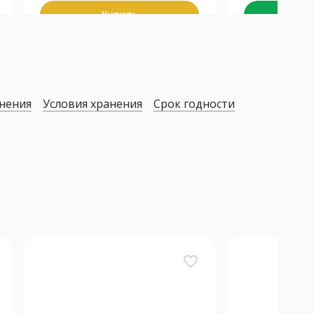
Купить
К
нения
Условия хранения
Срок годности
favorite_border