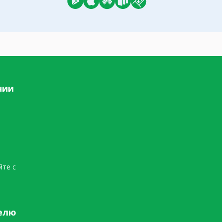
нии
йте с
елю