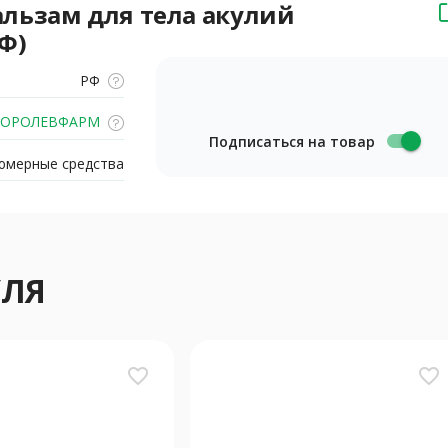
льзам для тела акулий
Ф)
РФ
ОРОЛЕВФАРМ
Подписаться на товар
юмерные средства
УЛЯ
favorite_border
favorite_border