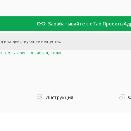
Зарабатывайте с eTabl
Проекты
Ад
л,
вольтарен,
энзистал,
гилан
Инструкция