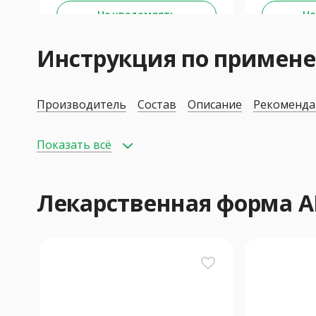
Не уведомлять
Не
Инструкция по примен
Производитель
Состав
Описание
Рекоменда
Показать всё
Лекарственная форма 
favorite_border