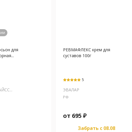
чии
сьон для
РЕВМАФЛЕКС крем для
рная...
суставов 100г
5
ЙСС...
ЭВАЛАР
РФ
от
695
₽
Забрать c 08.08