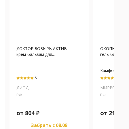
ДОКТОР БОБЫРЬ АКТИВ
ОКОПНИК Сер
крем-бальзам для...
гель-бальзам д
Камфора+Око
листьев
5
5
экстракт+Пер
ДИОД
красного
МИРРОЛЛА
экстракт+Пих
РФ
РФ
от
804
₽
от
219
₽
Забрать c 08.08
Забра