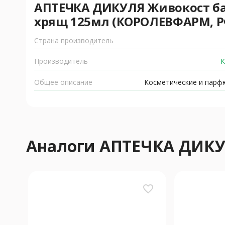
АПТЕЧКА ДИКУЛЯ Живокост ба
хрящ 125мл (КОРОЛЕВФАРМ, Р
Страна производитель
Производитель
К
Общее описание
Косметические и парф
Аналоги АПТЕЧКА ДИК
favorite_border