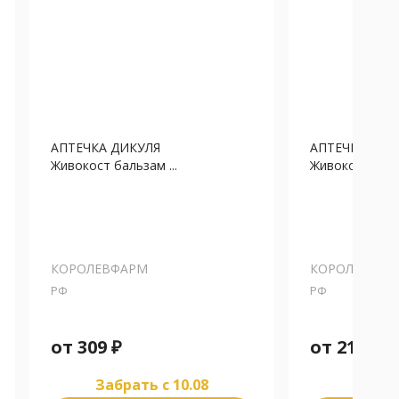
АПТЕЧКА ДИКУЛЯ
АПТЕЧКА ДИК
Живокост бальзам ...
Живокост бальз
КОРОЛЕВФАРМ
КОРОЛЕВФАР
РФ
РФ
от
309
₽
от
212
₽
Забрать c 10.08
Забра