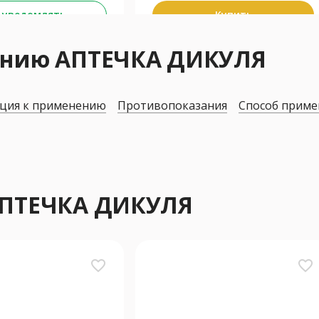
 уведомлять
Купить
ению АПТЕЧКА ДИКУЛЯ
ция к применению
Противопоказания
Способ приме
АПТЕЧКА ДИКУЛЯ
favorite_border
favorite_border