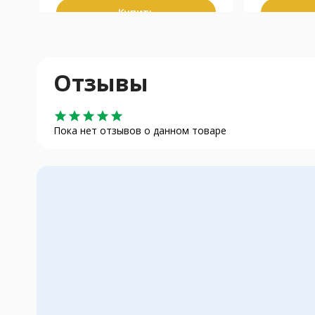
Купить
Отзывы
star
star
star
star
star
Пока нет отзывов о данном товаре