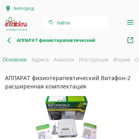
Белгород
Найти
интернет-аптека
АППАРАТ физиотерапевтический
Основное
Адреса
Аналоги
Инструкция
Форма
О
АППАРАТ физиотерапевтический Витафон-2
расширенная комплектация