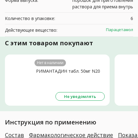
Форма выпуска:
порошок для приготовления
раствора для приема внутрь
Количество в упаковке:
6
Парацетамол
Действующее вещество:
С этим товаром покупают
Нет в наличии
РИМАНТАДИН табл. 50мг N20
Не уведомлять
Инструкция по применению
Состав
Фармакологическое действие
Показ