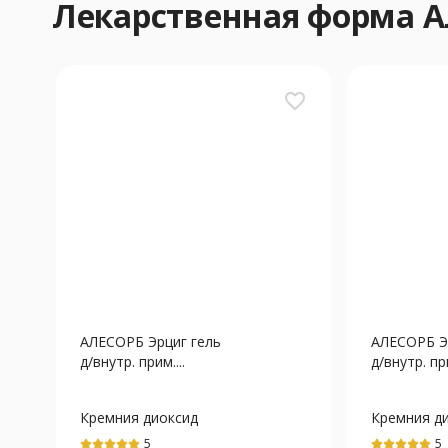
Лекарственная форма 
favorite_border
АЛЕСОРБ Эрциг гель
АЛЕСОРБ Э
д/внутр. прим....
д/внутр. при
Кремния диоксид
Кремния д
коллоидный
коллоидны
5
5