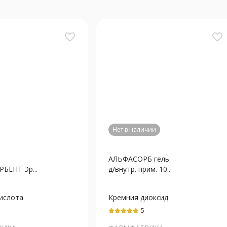
favorite_border
favorite_border
Нет в наличии
АЛЬФАСОРБ гель
БЕНТ Эр...
д/внутр. прим. 10...
ислота
Кремния диоксид
коллоидный
5