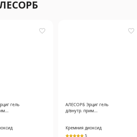
АЛЕСОРБ
favorite_border
favorite_border
рциг гель
АЛЕСОРБ Эрциг гель
м....
д/внутр. прим....
иоксид
Кремния диоксид
й
коллоидный
5