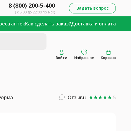
8 (800) 200-5-400
Задать вопрос
( с 8:00 до 22:00 по мск)
реса аптек
Как сделать заказ?
Доставка и оплата
Войти
Избранное
Корзина
Форма
Отзывы
5
star
star
star
star
star