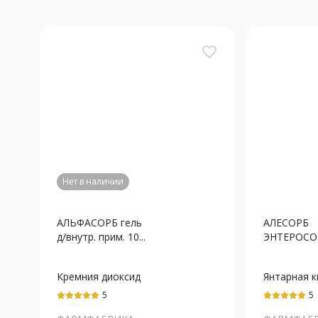
favorite_border
Нет в наличии
АЛЬФАСОРБ гель
АЛЕСОРБ
д/внутр. прим. 10...
ЭНТЕРОСОР
Кремния диоксид
Янтарная к
коллоидный
5
5