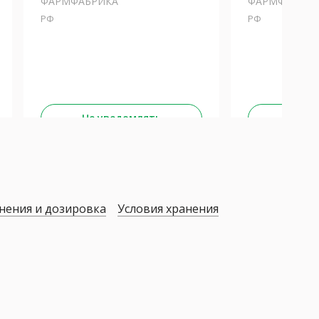
ФАРМФАБРИКА
ФАРМФАБРИК
РФ
РФ
Не уведомлять
Не у
нения и дозировка
Условия хранения