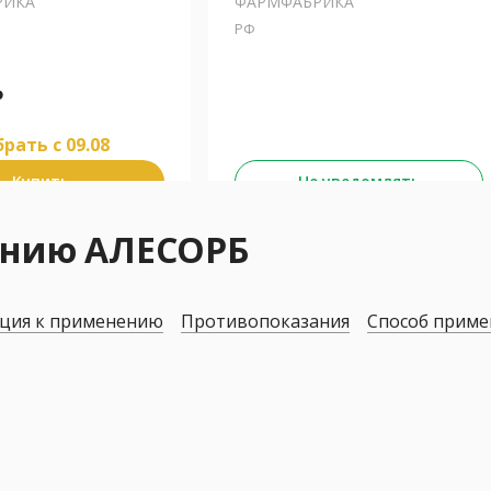
РИКА
ФАРМФАБРИКА
РФ
₽
рать c 09.08
Купить
Не уведомлять
ению АЛЕСОРБ
ция к применению
Противопоказания
Способ приме