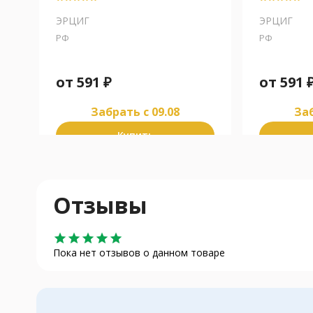
ЭРЦИГ
ЭРЦИГ
РФ
РФ
от
591
₽
от
591
Забрать c 09.08
Заб
Купить
Отзывы
star
star
star
star
star
Пока нет отзывов о данном товаре