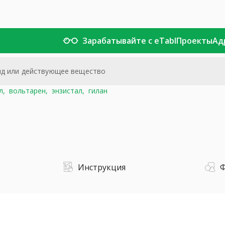
Зарабатывайте с eTabl
Проекты
Ад
л,
вольтарен,
энзистал,
гилан
Инструкция