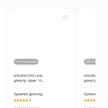
favorite_border
Нет в наличии
Нет в наличии
АЛЬФАСОРБ гель
АЛЬФАСОРБ г
д/внутр. прим. 10...
д/внутр. прим. 1
Кремния диоксид
Кремния диок
коллоидный
коллоидный
5
5