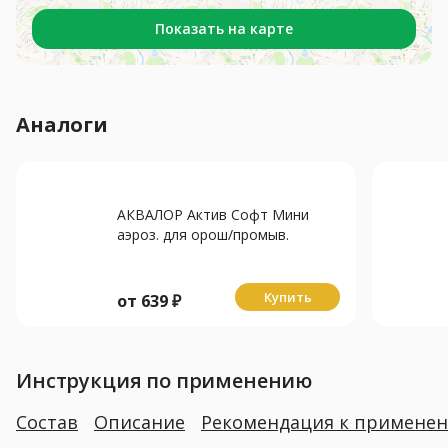
Показать на карте
Аналоги
АКВАЛОР Актив Софт Мини
аэроз. для орош/промыв.
полости носа (душ) 9г/л - 50мл
Купить
от
639
₽
Инструкция по применению
Состав
Описание
Рекомендация к примене