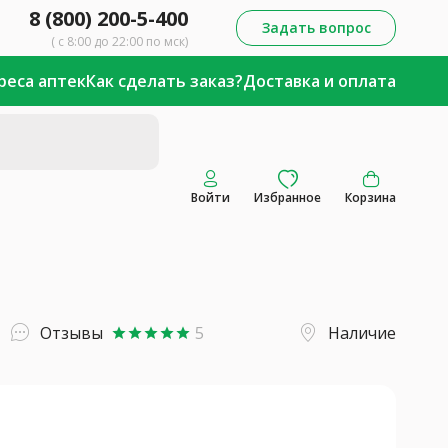
8 (800) 200-5-400
Задать вопрос
( с 8:00 до 22:00 по мск)
реса аптек
Как сделать заказ?
Доставка и оплата
Войти
Избранное
Корзина
Отзывы
5
Наличие
star
star
star
star
star