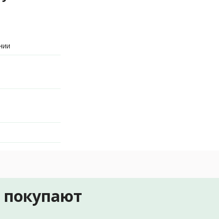
нии
е покупают