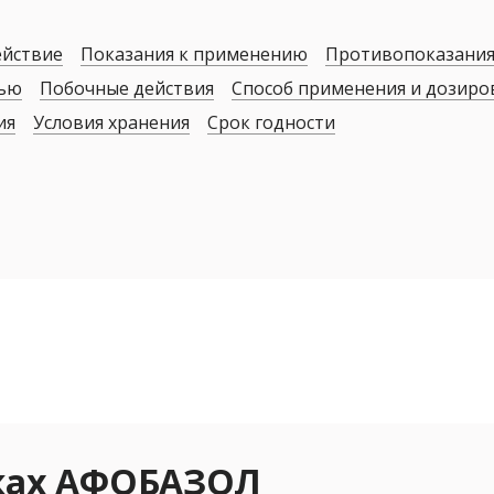
ействие
Показания к применению
Противопоказани
дью
Побочные действия
Способ применения и дозиро
ия
Условия хранения
Срок годности
еках АФОБАЗОЛ