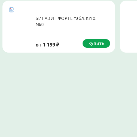
БИНАВИТ ФОРТЕ табл. п.п.о.
N60
Купить
от
1 199
₽