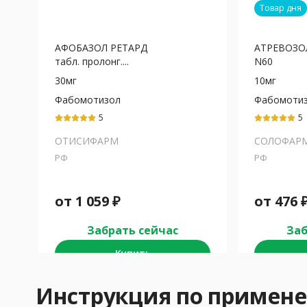
Товар дня
АФОБАЗОЛ РЕТАРД
АТРЕВОЗОЛ
табл. пролонг....
N60
30мг
10мг
Фабомотизол
Фабомоти
5
5
ОТИСИФАРМ
СОЛОФАР
РФ
РФ
от
1 059
₽
от
476
Забрать сейчас
Заб
Купить
Инструкция по приме