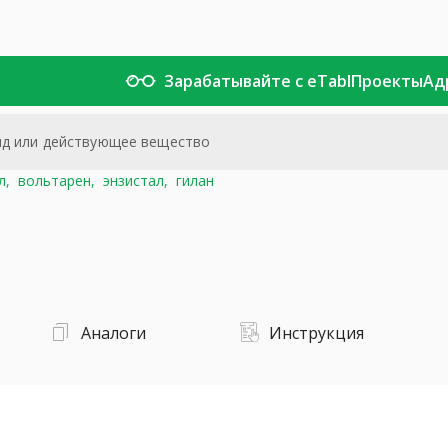
Зарабатывайте с eTabl
Проекты
Ад
л,
вольтарен,
энзистал,
гилан
Аналоги
Инструкция