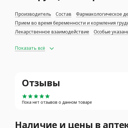
Производитель
Состав
Фармакологическое д
Прием во время беременности и кормления гру
Лекарственное взаимодействие
Особые указан
Показать всё
Отзывы
star
star
star
star
star
Пока нет отзывов о данном товаре
Наличие и цены в апт