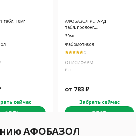
 табл. 10мг
АФОБАЗОЛ РЕТАРД
табл. пролонг....
30мг
зол
Фабомотизол
5
М
ОТИСИФАРМ
РФ
₽
от
783
₽
рать сейчас
Забрать сейчас
Купить
Купить
нению АФОБАЗОЛ