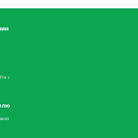
нии
йте с
елю
аказ