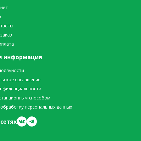
инет
к
ответы
 заказ
оплата
я информация
лояльности
льское соглашение
онфиденциальности
станционным способом
 обработку персональных данных
сетях