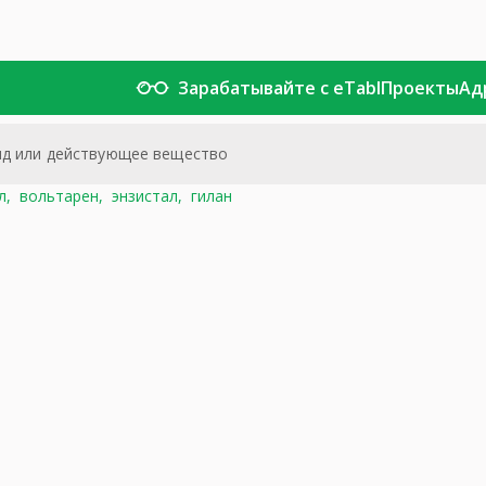
Зарабатывайте с eTabl
Проекты
Ад
л,
вольтарен,
энзистал,
гилан