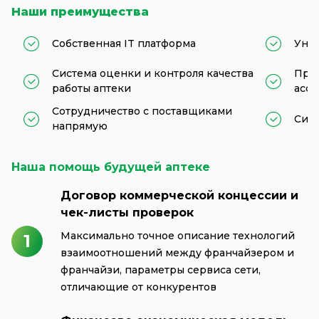
Наши преимущества
Собственная IT платформа
Уник
Система оценки и контроля качества
Про
работы аптеки
асс
Сотрудничество с поставщиками
Сист
напрямую
Наша помощь будущей аптеке
Договор коммерческой концессии и
чек-листы проверок
Максимально точное описание технологий
1
взаимоотношений между франчайзером и
франчайзи, параметры сервиса сети,
отличающие от конкурентов