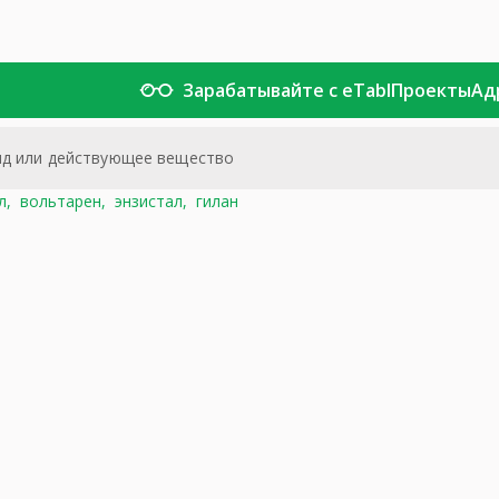
Зарабатывайте с eTabl
Проекты
Ад
л,
вольтарен,
энзистал,
гилан