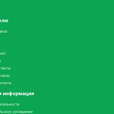
елю
аказ
инет
к
ответы
 заказ
оплата
я информация
лояльности
льское соглашение