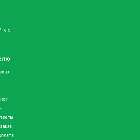
йте с
елю
аказ
инет
к
ответы
 заказ
оплата