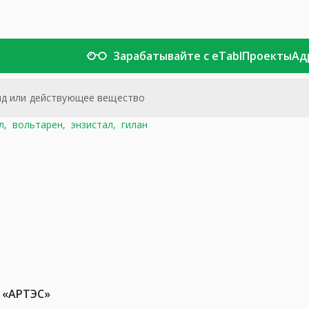
Зарабатывайте с eTabl
Проекты
Ад
л,
вольтарен,
энзистал,
гилан
 «АРТЭС»