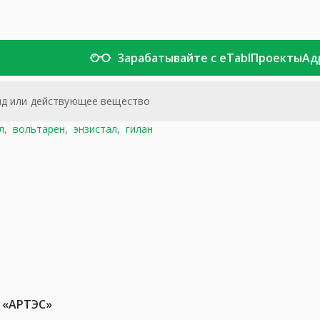
Зарабатывайте с eTabl
Проекты
Ад
л,
вольтарен,
энзистал,
гилан
 «АРТЭС»