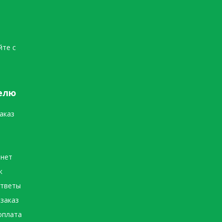
йте с
елю
аказ
инет
к
ответы
 заказ
оплата