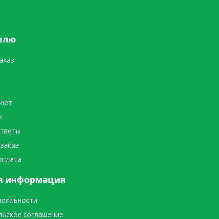
елю
аказ
инет
к
ответы
 заказ
оплата
я информация
лояльности
льское соглашение