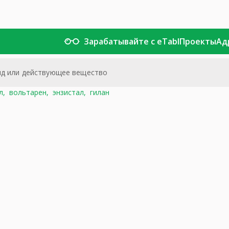
Зарабатывайте с eTabl
Проекты
Ад
л,
вольтарен,
энзистал,
гилан