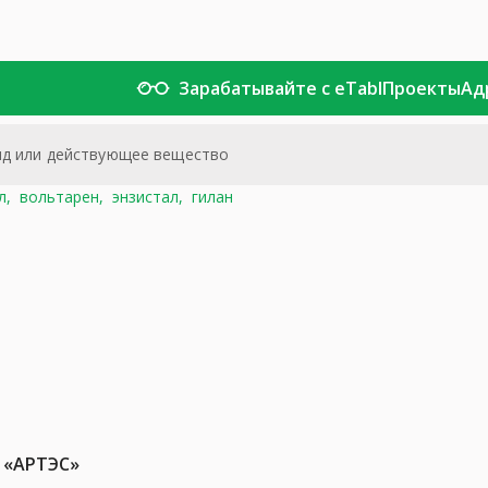
Зарабатывайте с eTabl
Проекты
Ад
л,
вольтарен,
энзистал,
гилан
 «АРТЭС»