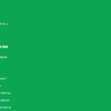
йте с
елю
аказ
инет
к
ответы
 заказ
оплата